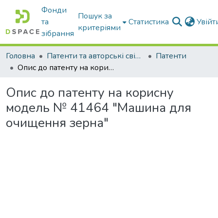
Фонди
Пошук за
та
Статистика
Увій
критеріями
зібрання
Головна
Патенти та авторські свідоцтва
Патенти
Опис до патенту на корисну модель № 41464 "Машина для очищення зерна"
Опис до патенту на корисну
модель № 41464 "Машина для
очищення зерна"