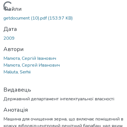
Вантажиться...
Файли
getdocument (10).pdf
(153.97 KB)
Дата
2009
Автори
Малюта, Сергій Іванович
Малюта, Сергей Иванович
Maliuta, Serhii
Видавець
Державний департамент інтелектуальної власності
Анотація
Машина для очищення зерна, що включає поміщений в
кожух вібровідцентровий решітний барабан, над яким