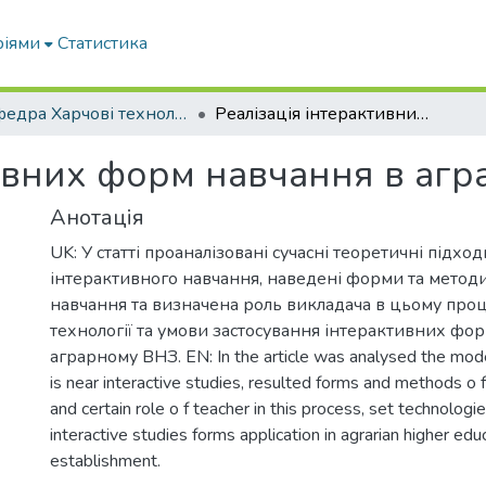
ріями
Статистика
Кафедра Харчові технологіі та готельно-ресторанна справа
Реалізація інтерактивних форм навчання в аграрному ВНЗ
тивних форм навчання в аг
Анотація
UK: У статті проаналізовані сучасні теоретичні підход
інтерактивного навчання, наведені форми та метод
навчання та визначена роль викладача в цьому проце
технології та умови застосування інтерактивних фо
аграрному ВНЗ. EN: In the article was analysed the mode
is near interactive studies, resulted forms and methods o f
and certain role o f teacher in this process, set technologi
interactive studies forms application in agrarian higher edu
establishment.