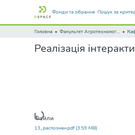
Фонди та зібрання
Пошук за крите
Головна
Факультет Агротехнологій та екології
Реалізація інтерак
Вантажиться...
Файли
13_распознан.pdf
(3.59 MB)