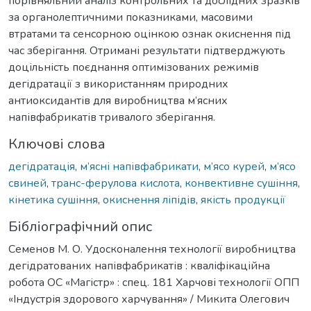
порівняльний аналіз контрольних та дослідних зразків
за органолептичними показниками, масовими
втратами та сенсорною оцінкою ознак окиснення під
час зберігання. Отримані результати підтверджують
доцільність поєднання оптимізованих режимів
дегідратації з використанням природних
антиоксидантів для виробництва м’ясних
напівфабрикатів тривалого зберігання.
Ключові слова
дегідратація
,
м’ясні напівфабрикати
,
м’ясо курей
,
м’ясо
свиней
,
транс-ферулова кислота
,
конвективне сушіння
,
кінетика сушіння
,
окиснення ліпідів
,
якість продукції
Бібліографічний опис
Семенов М. О. Удосконалення технології виробництва
дегідратованих напівфабрикатів : кваліфікаційна
робота ОС «Магістр» : спец. 181 Харчові технології ОПП
«Індустрія здорового харчування» / Микита Олегович