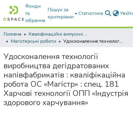
Фонди
Пошук за
та
Статистика
Увій
критеріями
зібрання
Головна
Кваліфікаційні випускні роботи бакалаврів і магістрів
Магістерські роботи
Удосконалення технології виробництва дегідратованих напівфабрикатів : кваліфікаційна робота ОС «Магістр» : спец. 181 Харчові технології ОПП «Індустрія здорового харчування»
Удосконалення технології
виробництва дегідратованих
напівфабрикатів : кваліфікаційна
робота ОС «Магістр» : спец. 181
Харчові технології ОПП «Індустрія
здорового харчування»