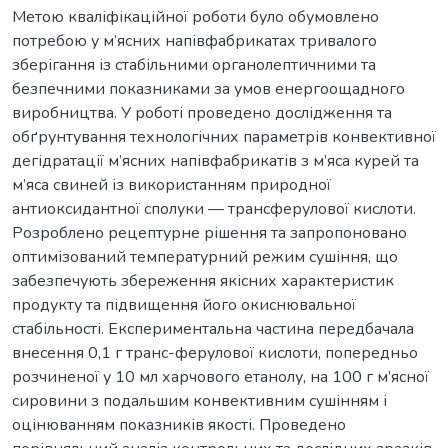
Метою кваліфікаційної роботи було обумовлено
потребою у м’ясних напівфабрикатах тривалого
зберігання із стабільними органолептичними та
безпечними показниками за умов енергоощадного
виробництва. У роботі проведено дослідження та
обґрунтування технологічних параметрів конвективної
дегідратації м’ясних напівфабрикатів з м’яса курей та
м’яса свиней із використанням природної
антиоксидантної сполуки — трансферулової кислоти.
Розроблено рецептурне рішення та запропоновано
оптимізований температурний режим сушіння, що
забезпечують збереження якісних характеристик
продукту та підвищення його окиснювальної
стабільності. Експериментальна частина передбачала
внесення 0,1 г транс-ферулової кислоти, попередньо
розчиненої у 10 мл харчового етанолу, на 100 г м’ясної
сировини з подальшим конвективним сушінням і
оцінюванням показників якості. Проведено