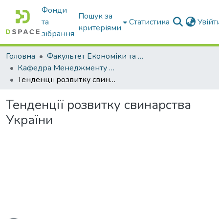
Фонди
Пошук за
та
Статистика
Увій
критеріями
зібрання
Головна
Факультет Економіки та бізнесу
Кафедра Менеджменту та публічного адміністрування
Тенденції розвитку свинарства України
Тенденції розвитку свинарства
України