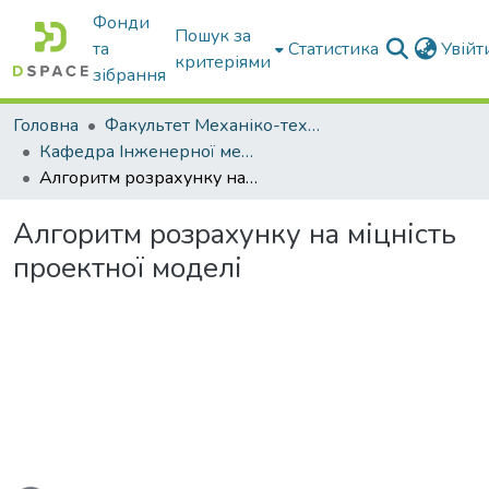
Фонди
Пошук за
та
Статистика
Увій
критеріями
зібрання
Головна
Факультет Механіко-технологічний
Кафедра Інженерної механіки та комп'ютерного проектування
Алгоритм рoзрaхунку нa міцність проектної моделі
Алгоритм рoзрaхунку нa міцність
проектної моделі