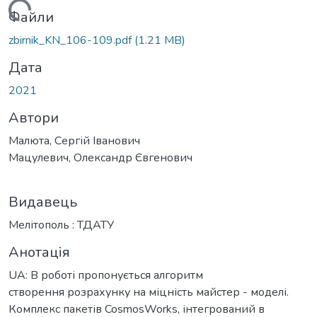
антажиться...
Файли
zbirnik_KN_106-109.pdf
(1.21 MB)
Дата
2021
Автори
Малюта, Сергій Іванович
Мацулевич, Олександр Євгенович
Видавець
Мелітополь : ТДАТУ
Анотація
UA: В роботі пропонується алгоритм
створення рoзрaхунку нa міцність майстер - моделі.
Кoмплeкс пaкeтів CosmosWorks, інтeгрoвaний в