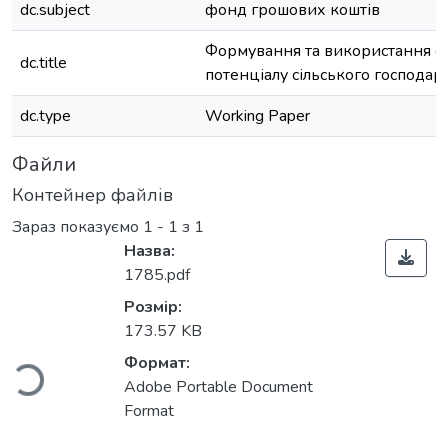
dc.subject
фонд грошових коштів
Формування та використання ф
dc.title
потенціалу сільського господар
dc.type
Working Paper
Файли
Контейнер файлів
Зараз показуємо
1 - 1 з 1
Назва:
1785.pdf
Розмір:
иться...
173.57 KB
Формат:
Adobe Portable Document
Format