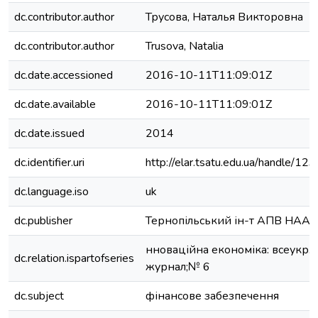
dc.contributor.author
Трусова, Наталья Викторовна
dc.contributor.author
Trusova, Natalia
dc.date.accessioned
2016-10-11T11:09:01Z
dc.date.available
2016-10-11T11:09:01Z
dc.date.issued
2014
dc.identifier.uri
http://elar.tsatu.edu.ua/handle/
dc.language.iso
uk
dc.publisher
Тернопільський ін-т АПВ НАА
нноваційна економіка: всеукр. 
dc.relation.ispartofseries
журнал;№ 6
dc.subject
фінансове забезпечення