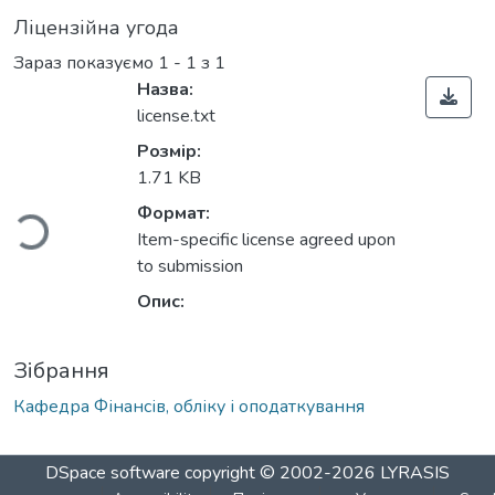
Ліцензійна угода
Зараз показуємо
1 - 1 з 1
Назва:
license.txt
Розмір:
иться...
1.71 KB
Формат:
Item-specific license agreed upon
to submission
Опис:
Зібрання
Кафедра Фінансів, обліку і оподаткування
DSpace software
copyright © 2002-2026
LYRASIS