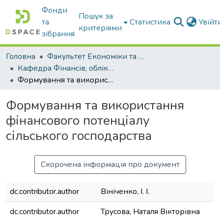
Фонди
Пошук за
та
Статистика
Увій
критеріями
зібрання
Головна
Факультет Економіки та бізнесу
Кафедра Фінансів, обліку і оподаткування
Формування та використання фінансового потенціалу сільського господарства
Формування та використання
фінансового потенціалу
сільського господарства
Скорочена інформація про документ
dc.contributor.author
Вініченко, І. І.
dc.contributor.author
Трусова, Наталя Вікторівна