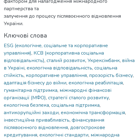
фактором для налагодження міжнародного
партнерства та
залучення до процесу післявоєнного відновлення
України.
Ключові слова
ESG (екологічне, соціальне та корпоративне
управління)
,
КСВ (корпоративна соціальна
відповідальність)
,
сталий розвиток
,
Укрексімбанк
,
війна
в Україні
,
екологічна відповідальність
,
соціальна
стійкість
,
корпоративне управління
,
прозорість бізнесу
,
адаптація бізнесу до війни
,
екологічна реабілітація
,
гуманітарна підтримка
,
міжнародні фінансові
організації (МФО)
,
стратегії сталого розвитку
,
екологічна безпека
,
соціальна підтримка
,
антикорупційні заходи
,
економічна трансформація
,
інвестиційна привабливість
,
фінансування
післявоєнного відновлення
,
довгострокове
кредитування
,
екологічні стандарти
,
міжнародна