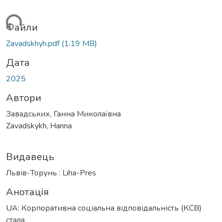
ься...
Файли
Zavadskhyh.pdf
(1.19 MB)
Дата
2025
Автори
Завадських, Ганна Миколаївна
Zavadskykh, Hanna
Видавець
Львів-Торунь : Liha-Pres
Анотація
UA: Корпоративна соціальна відповідальність (КСВ)
стала