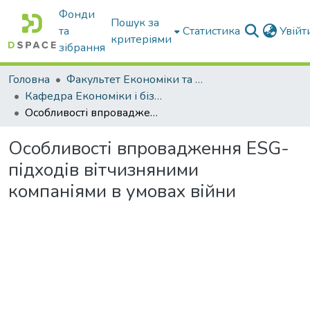
Фонди
Пошук за
та
Статистика
Увій
критеріями
зібрання
Головна
Факультет Економіки та бізнесу
Кафедра Економіки і бізнесу
Особливості впровадження ESG-підходів вітчизняними компаніями в умовах війни
Особливості впровадження ESG-
підходів вітчизняними
компаніями в умовах війни