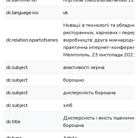
dc.identifier.uri
http://elar.tsatu.edu.ua/handle/
dc.language.iso
uk
Новації в технології та обладна
ресторанних, харчових і перер
dc.relation.ispartofseries
виробництв: друга міжнародна
практична інтернет-конференці
Мелітополь, 23 листопада 2021 
dc.subject
властивості зерна
dc.subject
борошно
dc.subject
дисперсність борошна
dc.subject
хліб
Дисперсність і якість пшенично
dc.title
борошна