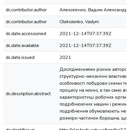
dc.contributor.author
Алексеенко, Вадим Александр
dc.contributor.author
Oleksiienko, Vadym
dc.date.accessioned
2021-12-14T07:37:39Z
dc.date.available
2021-12-14T07:37:39Z
dc.date.issued
2021
Дослідженнями різних авторів 
структурно-механічні властивос
особливості побудови схеми те
процесу на млині, а так само від
dc.description.abstract
характеристиці робочих органі
подрібнюючих машин і режимах
подрібнення обумовлюють нео
розміри частинок борошна, що 