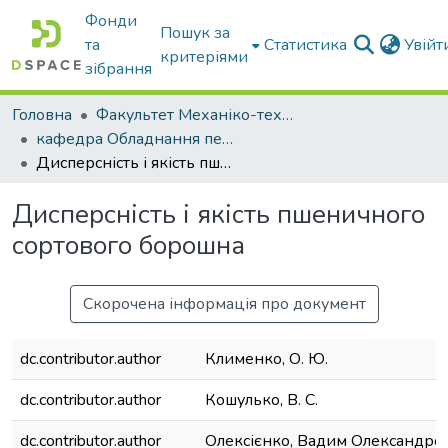
Фонди
Пошук за
та
Статистика
Увій
критеріями
зібрання
Головна
Факультет Механіко-технологічний
кафедра Обладнання переробних і харчових виробництв ім. професора Ф.Ю. Ялпачика
Дисперсність і якість пшеничного сортового борошна
Дисперсність і якість пшеничного
сортового борошна
Скорочена інформація про документ
dc.contributor.author
Клименко, О. Ю.
dc.contributor.author
Кошулько, В. С.
dc.contributor.author
Олексієнко, Вадим Олександро