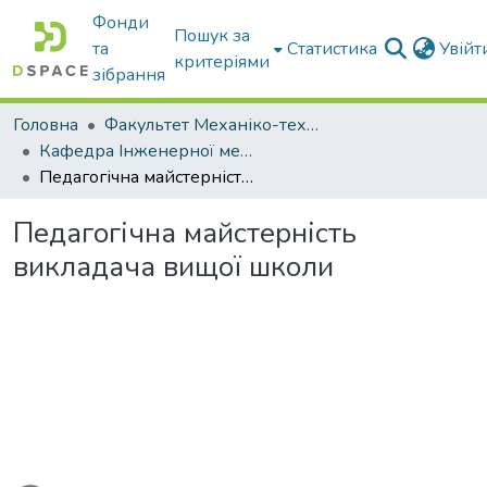
Фонди
Пошук за
та
Статистика
Увій
критеріями
зібрання
Головна
Факультет Механіко-технологічний
Кафедра Інженерної механіки та комп'ютерного проектування
Педагогічна майстерність викладача вищої школи
Педагогічна майстерність
викладача вищої школи