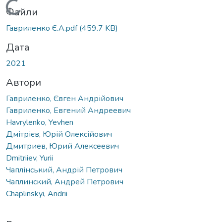
Вантажиться...
Файли
Гавриленко Є.А.pdf
(459.7 KB)
Дата
2021
Автори
Гавриленко, Євген Андрійович
Гавриленко, Евгений Андреевич
Havrylenko, Yevhen
Дмітрієв, Юрій Олексійович
Дмитриев, Юрий Алексеевич
Dmitriiev, Yurii
Чаплінський, Андрій Петрович
Чаплинский, Андрей Петрович
Chaplinskyi, Andrii