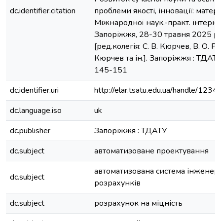
dc.identifier.citation
проблеми якості, інновації: матері
Міжнародної наук.-практ. інтерне
Запоріжжя, 28-30 травня 2025 р.)
[ред.колегія: С. В. Кюрчев, В. О. Р
Кюрчев та ін.]. Запоріжжя : ТДАТУ
145-151
dc.identifier.uri
http://elar.tsatu.edu.ua/handle/12
dc.language.iso
uk
dc.publisher
Запоріжжя : ТДАТУ
dc.subject
автоматизоване проектування
автоматизована система інженер
dc.subject
розрахунків
dc.subject
розрахунок на міцність