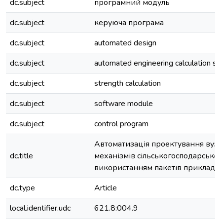
dc.subject
програмний модуль
dc.subject
керуюча програма
dc.subject
automated design
dc.subject
automated engineering calculation s
dc.subject
strength calculation
dc.subject
software module
dc.subject
control program
Автоматизація проектування вузл
dc.title
механізмів сільськогосподарської
використанням пакетів прикладн
dc.type
Article
local.identifier.udc
621.8:004.9