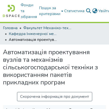
Фонди
Пошук за
та
Статистика
Увій
критеріями
зібрання
Головна
Факультет Механіко-технологічний
Кафедра Інженерної механіки та комп'ютерного проектування
Автоматизація проектування вузлів та механізмів сільськогосподарської техніки з використанням пакетів прикладних програм
Автоматизація проектування
вузлів та механізмів
сільськогосподарської техніки з
використанням пакетів
прикладних програм
Скорочена інформація про документ