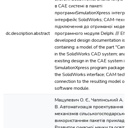
в САЕ системі в пакеті
програмиSimulationXpress інтегро
інтерфейс SolidWorks; САМ-техно
підключення до отриманої модел
dc.description.abstract
програмного модуля Delphi. /// EN:
developed design documentation is o
containing: a model of the part "Cam
in the SolidWorks CAD system; analy
existing design in the CAE system in
SimulationXpress program package in
the SolidWorks interface; CAM techn
connection to the resulting model of 
software module.
Мацулевич О. Є., Чаплінський А. П
В. Автоматизація проектування ву
механізмів сільськогосподарської
використанням пакетів прикладни
Розвиток сучасної науки та освіти :