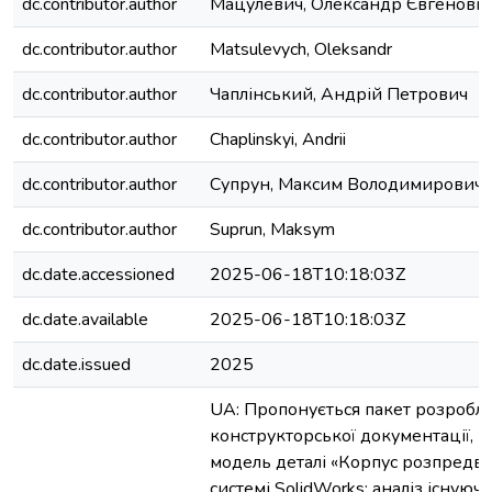
dc.contributor.author
Мацулевич, Олександр Євгенови
dc.contributor.author
Matsulevych, Oleksandr
dc.contributor.author
Чаплінський, Андрій Петрович
dc.contributor.author
Chaplinskyi, Andrii
dc.contributor.author
Супрун, Максим Володимирович
dc.contributor.author
Suprun, Maksym
dc.date.accessioned
2025-06-18T10:18:03Z
dc.date.available
2025-06-18T10:18:03Z
dc.date.issued
2025
UA: Пропонується пакет розробл
конструкторської документації, щ
модель деталі «Корпус розпредва
систeмі SolidWorks; аналіз існуючо