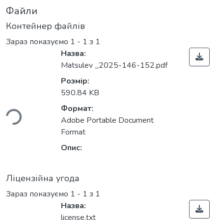
Файли
Контейнер файлів
Зараз показуємо
1 - 1 з 1
Назва:
Matsulev _2025-146-152.pdf
житься...
Розмір:
590.84 KB
Формат:
Adobe Portable Document
Format
Опис:
Ліцензійна угода
Зараз показуємо
1 - 1 з 1
Назва:
license.txt