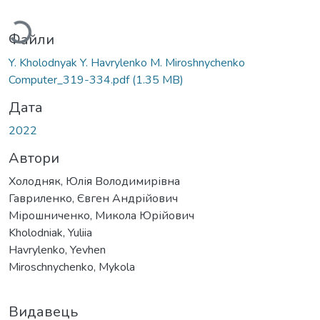
Вантажиться...
Файли
Y. Kholodnyak Y. Havrylenko M. Miroshnychenko
Computer_319-334.pdf
(1.35 MB)
Дата
2022
Автори
Холодняк, Юлія Володимирівна
Гавриленко, Євген Андрійович
Мірошниченко, Микола Юрійович
Kholodniak, Yuliia
Havrylenko, Yevhen
Miroschnychenko, Mykola
Видавець