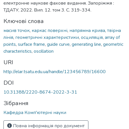
електронне наукове фахове видання. Запоріжжя :
ТДАТУ, 2022. Вип. 12. том 3. C. 319-334.
Ключові слова
масив точок
,
каркас поверхні
,
напрямна крива
,
твірна
лінія
,
геометричні характеристики
,
осциляція
,
array of
points
,
surface frame
,
guide curve
,
generating line
,
geometric
characteristics
,
oscillation
URI
http://elar.tsatu.edu.ua/handle/123456789/16600
DOI
10.31388/2220-8674-2022-3-31
Зібрання
Кафедра Комп'ютерні науки
Повна інформація про документ