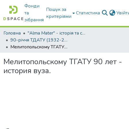
Фонди
Пошук за
та
Статистика
Увій
критеріями
зібрання
Головна
"Alma Mater" - історія та сьогодення Університету
90-річчя ТДАТУ (1932-2022)
Мелитопольскому ТГАТУ 90 лет - история вуза.
Мелитопольскому ТГАТУ 90 лет -
история вуза.