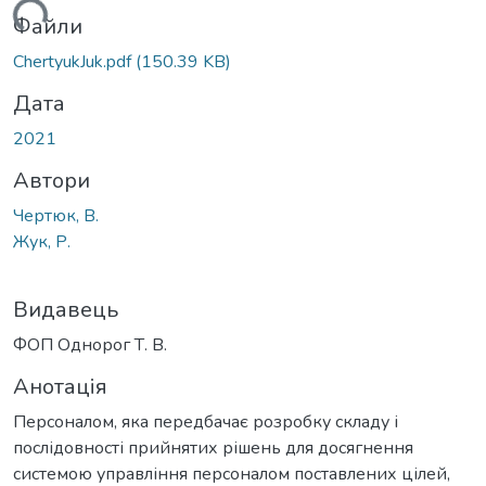
житься...
Файли
ChertyukJuk.pdf
(150.39 KB)
Дата
2021
Автори
Чертюк, В.
Жук, Р.
Видавець
ФОП Однорог Т. В.
Анотація
Персоналом, яка передбачає розробку складу і
послідовності прийнятих рішень для досягнення
системою управління персоналом поставлених цілей,