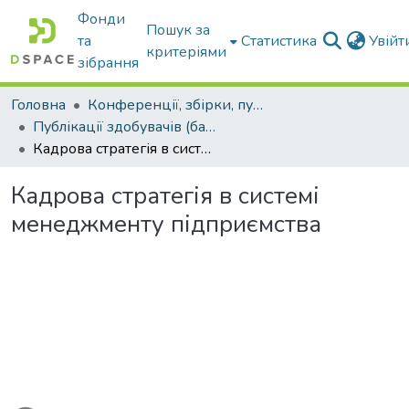
Фонди
Пошук за
та
Статистика
Увій
критеріями
зібрання
Головна
Конференції, збірки, публікації молодих вчених і здобувачів : магістрів, бакалаврів, аспірантів.
Публікації здобувачів (бакалаврів. магістрів, аспірантів)
Кадрова стратегія в системі менеджменту підприємства
Кадрова стратегія в системі
менеджменту підприємства