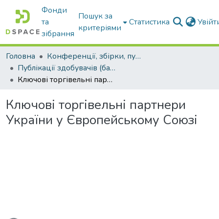
Фонди
Пошук за
та
Статистика
Увій
критеріями
зібрання
Головна
Конференції, збірки, публікації молодих вчених і здобувачів : магістрів, бакалаврів, аспірантів.
Публікації здобувачів (бакалаврів. магістрів, аспірантів)
Ключові торгівельні партнери України у Європейському Союзі
Ключові торгівельні партнери
України у Європейському Союзі