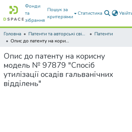
Фонди
Пошук за
та
Статистика
Увій
критеріями
зібрання
Головна
Патенти та авторські свідоцтва
Патенти
Опис до патенту на корисну модель № 97879 "Спосіб утилізації осадів гальванічних відділень"
Опис до патенту на корисну
модель № 97879 "Спосіб
утилізації осадів гальванічних
відділень"