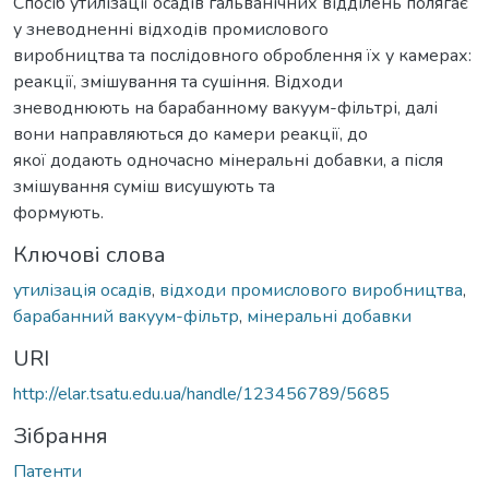
Спосіб утилізації осадів гальванічних відділень полягає
у зневодненні відходів промислового
виробництва та послідовного оброблення їх у камерах:
реакції, змішування та сушіння. Відходи
зневоднюють на барабанному вакуум-фільтрі, далі
вони направляються до камери реакції, до
якої додають одночасно мінеральні добавки, а після
змішування суміш висушують та
формують.
Ключові слова
утилізація осадів
,
відходи промислового виробництва
,
барабанний вакуум-фільтр
,
мінеральні добавки
URI
http://elar.tsatu.edu.ua/handle/123456789/5685
Зібрання
Патенти