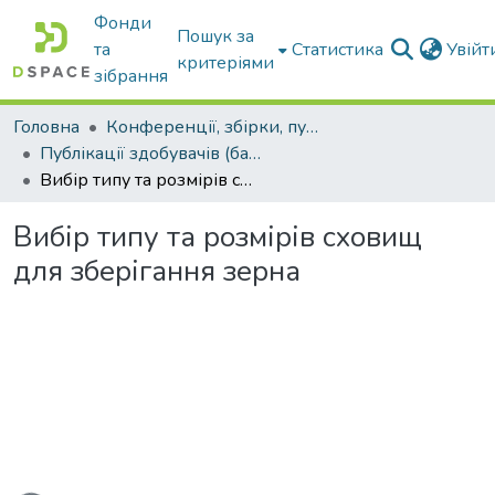
Фонди
Пошук за
та
Статистика
Увій
критеріями
зібрання
Головна
Конференції, збірки, публікації молодих вчених і здобувачів : магістрів, бакалаврів, аспірантів.
Публікації здобувачів (бакалаврів. магістрів, аспірантів)
Вибір типу та розмірів сховищ для зберігання зерна
Вибір типу та розмірів сховищ
для зберігання зерна