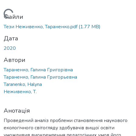
Вантажиться...
Файли
Тези Неживенко, Тараненко.pdf
(1.77 MB)
Дата
2020
Автори
Тараненко, Галина Григорівна
Тараненко, Галина Григорьевна
Taranenko, Halyna
Неживенко, Т.
Анотація
Проведений аналіз проблеми становлення наукового
екологічного світогляду здобувачів вищої освіти
уможливив виокремлення педагогічних умов його