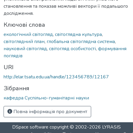
становлення та показав можливі вектори її подальшого
дослідження.
Ключові слова
екологічний світогляд
,
світоглядна культура
,
світоглядний план
,
глобальна світоглядна система
,
науковий світогляд
,
світогляд особистості
,
формування
поглядів
URI
http://elar.tsatu.edu.ua/handle/123456789/12167
Зібрання
кафедра Суспільно-гуманітарні науки
Повна інформація про документ
DSpace software
copyright © 2002-2026
LYRASIS