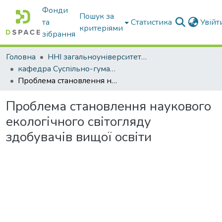
Фонди
Пошук за
та
Статистика
Увій
критеріями
зібрання
Головна
ННІ загальноуніверситетської підготовки
кафедра Суспільно-гуманітарні науки
Проблема становлення наукового екологічного світогляду здобувачів вищої освіти
Проблема становлення наукового
екологічного світогляду
здобувачів вищої освіти