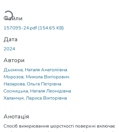
иться...
Файли
157095-24.pdf
(154.65 KB)
Дата
2024
Автори
Дьоміна, Наталя Анатоліївна
Морозов, Микола Вікторович
Назарова, Ольга Петрівна
Сосницька, Наталя Леонідівна
Халанчук, Лариса Вікторівна
Анотація
Спосіб вимірювання шорсткості поверхні включає