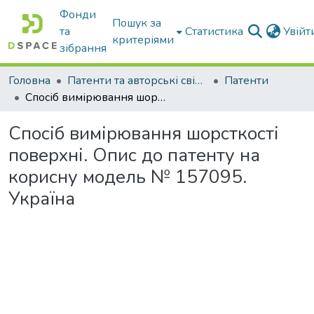
Фонди
Пошук за
та
Статистика
Увій
критеріями
зібрання
Головна
Патенти та авторські свідоцтва
Патенти
Спосіб вимірювання шорсткості поверхні. Опис до патенту на корисну модель № 157095. Україна
Спосіб вимірювання шорсткості
поверхні. Опис до патенту на
корисну модель № 157095.
Україна