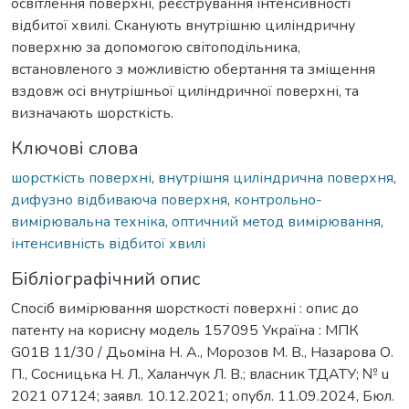
освітлення поверхні, реєстрування інтенсивності
відбитої хвилі. Сканують внутрішню циліндричну
поверхню за допомогою світоподільника,
встановленого з можливістю обертання та зміщення
вздовж осі внутрішньої циліндричної поверхні, та
визначають шорсткість.
Ключові слова
шорсткість поверхні
,
внутрішня циліндрична поверхня
,
дифузно відбиваюча поверхня
,
контрольно-
вимірювальна техніка
,
оптичний метод вимірювання
,
інтенсивність відбитої хвилі
Бібліографічний опис
Спосіб вимірювання шорсткості поверхні : опис до
патенту на корисну модель 157095 Україна : МПК
G01B 11/30 / Дьоміна Н. А., Морозов М. В., Назарова О.
П., Сосницька Н. Л., Халанчук Л. В.; власник ТДАТУ; № u
2021 07124; заявл. 10.12.2021; опубл. 11.09.2024, Бюл.