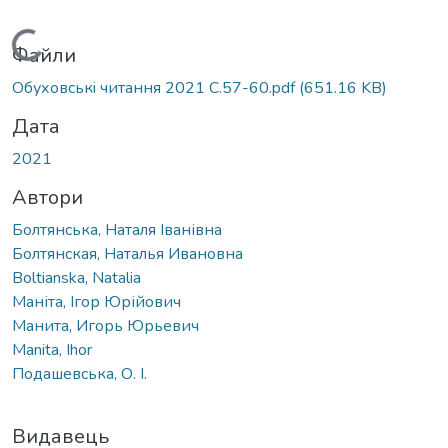
Вантажиться...
Файли
Обуховськi читання 2021 С.57-60.pdf
(651.16 KB)
Дата
2021
Автори
Болтянська, Наталя Іванівна
Болтянская, Наталья Ивановна
Boltianska, Natalia
Маніта, Ігор Юрійович
Манита, Игорь Юрьевич
Manita, Ihor
Подашевська, О. І.
Видавець