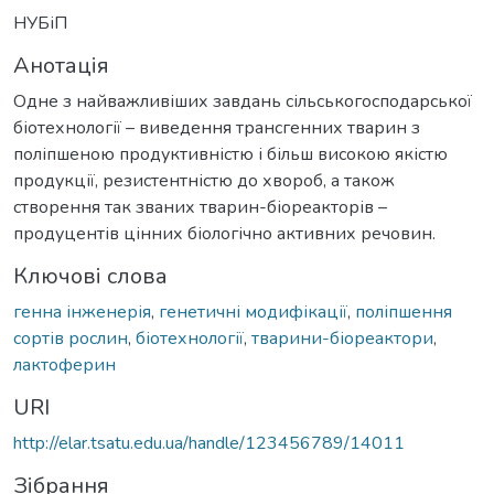
НУБіП
Анотація
Одне з найважливіших завдань сільськогосподарської
біотехнології – виведення трансгенних тварин з
поліпшеною продуктивністю і більш високою якістю
продукції, резистентністю до хвороб, а також
створення так званих тварин-біореакторів –
продуцентів цінних біологічно активних речовин.
Ключові слова
генна інженерія
,
генетичні модифікації
,
поліпшення
сортів рослин
,
біотехнології
,
тварини-біореактори
,
лактоферин
URI
http://elar.tsatu.edu.ua/handle/123456789/14011
Зібрання