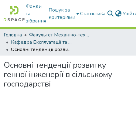
Фонди
Пошук за
та
Статистика
Увій
критеріями
зібрання
Головна
Факультет Механіко-технологічний
Кафедра Експлуатації та технічного сервісу машин
Основні тенденції розвитку генної інженерії в сільському господарстві
Основні тенденції розвитку
генної інженерії в сільському
господарстві