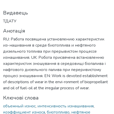
Видавець
ТДАТУ
Анотація
RU: Работа посвящена установлению характеристик
из-нашивания в среде биотоплива и нефтяного
дизельного топлива при прерывистом процессе
изнашивания. UK: Робота присвячена встановленню
характеристик зношування в середовищі біопалива і
нафтового дизельного палива при переривистому
процесі зношування. EN: Work is devoted establishment
of descriptions of wear in the envi-ronment of biopropellant
and oil of fuel-oil at the irregular process of wear.
Ключові слова
объемный износ
,
интенсивность изнашивания
,
коэффициент износа
,
биотопливо
,
нефтяное