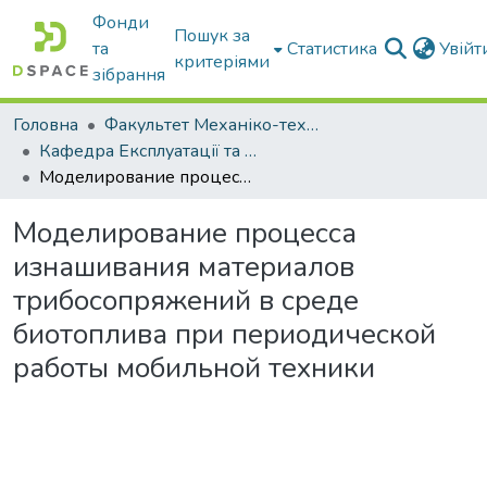
Фонди
Пошук за
та
Статистика
Увій
критеріями
зібрання
Головна
Факультет Механіко-технологічний
Кафедра Експлуатації та технічного сервісу машин
Моделирование процесса изнашивания материалов трибосопряжений в среде биотоплива при периодической работы мобильной техники
Моделирование процесса
изнашивания материалов
трибосопряжений в среде
биотоплива при периодической
работы мобильной техники