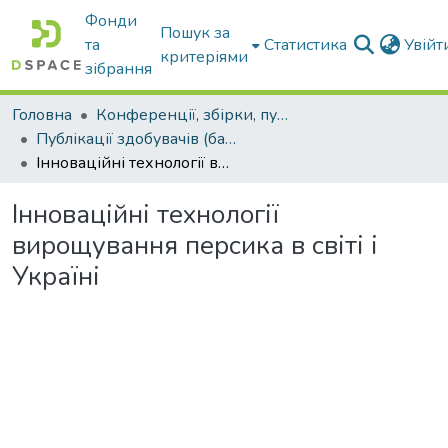
Фонди
Пошук за
та
Статистика
Увій
критеріями
зібрання
Головна
Конференції, збірки, публікації молодих вчених і здобувачів : магістрів, бакалаврів, аспірантів.
Публікації здобувачів (бакалаврів. магістрів, аспірантів)
Інноваційні технології вирощування персика в світі і Україні
Інноваційні технології
вирощування персика в світі і
Україні