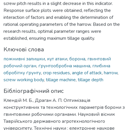
screw pitch results in a slight decrease in this indicator.
Response surface plots were obtained, reflecting the
interaction of factors and enabling the determination of
rational operating parameters of the harrow. Based on the
research results, optimal parameter ranges were
established, ensuring maximum tillage quality.
Ключові слова
пожнивні залишки
,
кут атаки
,
борона
,
гвинтовий
робочий орган
,
ґрунтообробна машина
,
глибина
обробітку ґрунту
,
crop residues
,
angle of attack
,
harrow
,
screw working body
,
tillage machine
,
tillage depth
Бібліографічний опис
Клендій М. Б., Драган А. П. Оптимізація
конструктивних та технологічних параметрів борони з
гвинтовими робочими органами. Науковий вісник
Таврійського державного агротехнологічного
університету. Технічні науки : електронне наукове