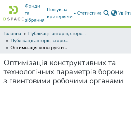
Фонди
Пошук за
та
Статистика
Увій
критеріями
зібрання
Головна
Публікації авторів, сторонніх університету
Публікації авторів, сторонніх університету
Оптимізація конструктивних та технологічних параметрів борони з гвинтовими робочими органами
Оптимізація конструктивних та
технологічних параметрів борони
з гвинтовими робочими органами