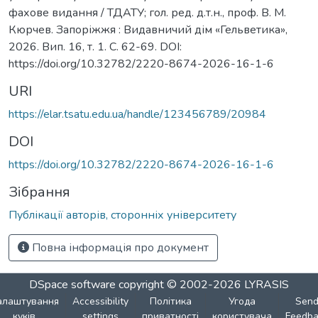
фахове видання / ТДАТУ; гол. ред. д.т.н., проф. В. М.
Кюрчев. Запоріжжя : Видавничий дім «Гельветика»,
2026. Вип. 16, т. 1. С. 62-69. DOI:
https://doi.org/10.32782/2220-8674-2026-16-1-6
URI
https://elar.tsatu.edu.ua/handle/123456789/20984
DOI
https://doi.org/10.32782/2220-8674-2026-16-1-6
Зібрання
Публікації авторів, сторонніх університету
Повна інформація про документ
DSpace software
copyright © 2002-2026
LYRASIS
алаштування
Accessibility
Політика
Угода
Sen
куків
settings
приватності
користувача
Feedba