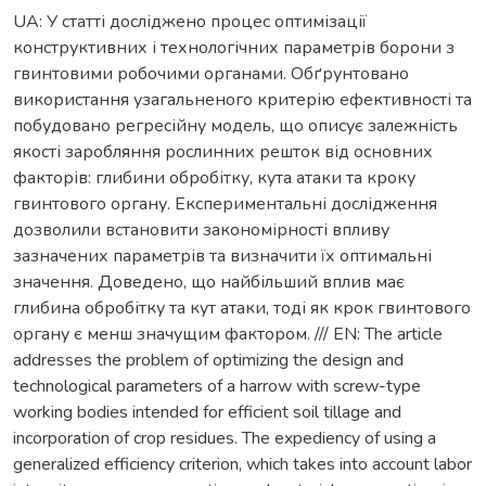
UA: У статті досліджено процес оптимізації
конструктивних і технологічних параметрів борони з
гвинтовими робочими органами. Обґрунтовано
використання узагальненого критерію ефективності та
побудовано регресійну модель, що описує залежність
якості заробляння рослинних решток від основних
факторів: глибини обробітку, кута атаки та кроку
гвинтового органу. Експериментальні дослідження
дозволили встановити закономірності впливу
зазначених параметрів та визначити їх оптимальні
значення. Доведено, що найбільший вплив має
глибина обробітку та кут атаки, тоді як крок гвинтового
органу є менш значущим фактором. /// EN: The article
addresses the problem of optimizing the design and
technological parameters of a harrow with screw-type
working bodies intended for efficient soil tillage and
incorporation of crop residues. The expediency of using a
generalized efficiency criterion, which takes into account labor