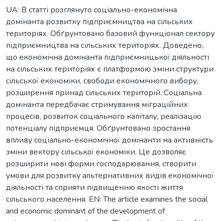
UA: В статті розглянуто соціально-економічна
домінанта розвитку підприємництва на сільських
територіях. Обґрунтовано базовий функціонал сектору
підприємництва на сільських територіях. Доведено,
що економічна домінанта підприємницької діяльності
на сільських територіях є платформою зміни структури
сільської економіки, свободи економічного вибору,
розширення принад сільських територій. Соціальна
домінанта передбачає стримування міграційних
процесів, розвиток соціального капіталу, реалізацію
потенціалу підприємця. Обґрунтовано зростання
впливу соціально-економічної домінанти на активність
зміни вектору сільської економіки. Це дозволяє
розширити нові форми господарювання, створити
умови для розвитку альтернативних видів економічної
діяльності та сприяти підвищенню якості життя
сільського населення. EN: The article examines the social
and economic dominant of the development of