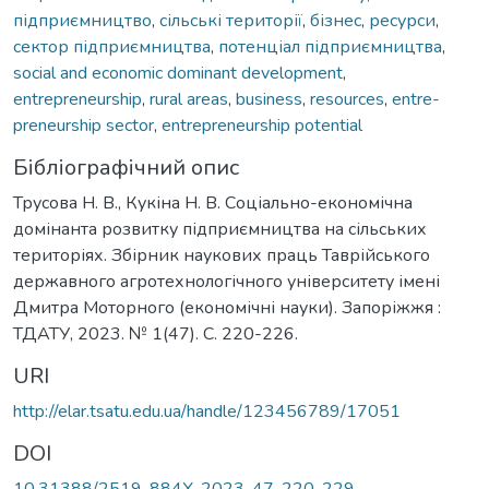
підприємництво
,
сільські території
,
бізнес
,
ресурси
,
сектор підприємництва
,
потенціал підприємництва
,
social and economic dominant development
,
entrepreneurship
,
rural areas
,
business
,
resources
,
entre-
preneurship sector
,
entrepreneurship potential
Бібліографічний опис
Трусова Н. В., Кукіна Н. В. Соціально-економічна
домінанта розвитку підприємництва на сільських
територіях. Збірник наукових праць Таврійського
державного агротехнологічного університету імені
Дмитра Моторного (економічні науки). Запоріжжя :
ТДАТУ, 2023. № 1(47). С. 220-226.
URI
http://elar.tsatu.edu.ua/handle/123456789/17051
DOI
10.31388/2519-884X-2023-47-220-229