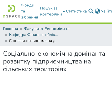
Фонди
Пошук за
та
Статистика
Увій
критеріями
зібрання
Головна
Факультет Економіки та бізнесу
Кафедра Фінансів, обліку і оподаткування
Соціально-економічна домінанта розвитку підприємництва на сільських територіях
Соціально-економічна домінанта
розвитку підприємництва на
сільських територіях