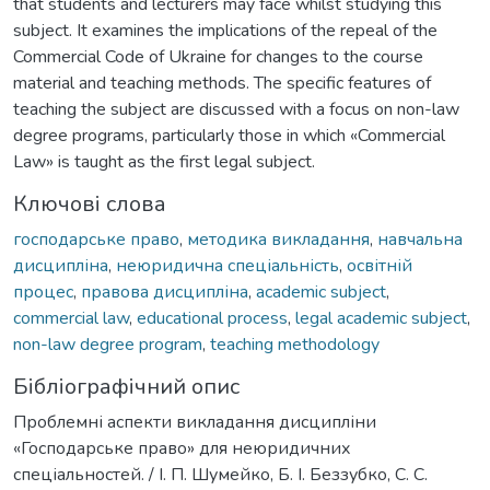
that students and lecturers may face whilst studying this
subject. It examines the implications of the repeal of the
Commercial Code of Ukraine for changes to the course
material and teaching methods. The specific features of
teaching the subject are discussed with a focus on non-law
degree programs, particularly those in which «Commercial
Law» is taught as the first legal subject.
Ключові слова
господарське право
,
методика викладання
,
навчальна
дисципліна
,
неюридична спеціальність
,
освітній
процес
,
правова дисципліна
,
academic subject
,
commercial law
,
educational process
,
legal academic subject
,
non-law degree program
,
teaching methodology
Бібліографічний опис
Проблемні аспекти викладання дисципліни
«Господарське право» для неюридичних
спеціальностей. / І. П. Шумейко, Б. І. Беззубко, С. С.