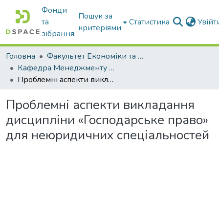
Фонди
Пошук за
та
Статистика
Увій
критеріями
зібрання
Головна
Факультет Економіки та бізнесу
Кафедра Менеджменту та публічного адміністрування
Проблемні аспекти викладання дисципліни «Господарське право» для неюридичних спеціальностей
Проблемні аспекти викладання
дисципліни «Господарське право»
для неюридичних спеціальностей