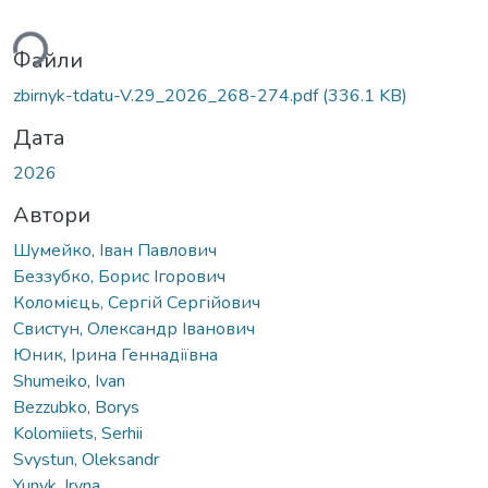
ься...
Файли
zbirnyk-tdatu-V.29_2026_268-274.pdf
(336.1 KB)
Дата
2026
Автори
Шумейко, Іван Павлович
Беззубко, Борис Ігорович
Коломієць, Сергій Сергійович
Свистун, Олександр Іванович
Юник, Ірина Геннадіївна
Shumeiko, Ivan
Bezzubko, Borys
Kolomiiets, Serhii
Svystun, Oleksandr
Yunyk, Iryna