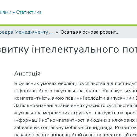
ріями
Статистика
Кафедра Менеджменту та публічного адміністрування
Освіта як основа розвитку інтелектуального потенціалу людини і суспільства
звитку інтелектуального по
Анотація
В сучасних умовах еволюції суспільства від постінду
інформаційного і «суспільства знань» збільшується 
компетентність, якою повинні володіти випускники 
Загальновизнані визначення сучасного суспільства 
«суспільства мережевих структур» вказують на зрос
інформаційної компетентності як однієї з ключових
забезпечує соціальну мобільність індивіда. Розвиток
на якості освіти, інноваційній освіті та креативній осо