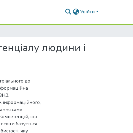
Увійти
тенціалу людини і
стріального до
інформаційна
ВНЗ.
як інформаційного,
тання саме
 компетенцій, що
 освіти базується
бистості, яку