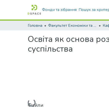
Фонди та зібрання
Пошук за крите
Головна
Факультет Економіки та бізнесу
Освіта як основа ро
суспільства
Вантажиться...
Файли