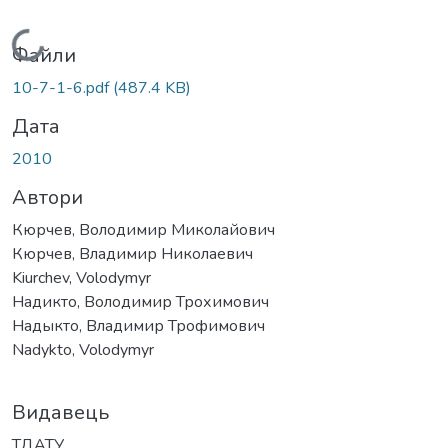
Вантажиться...
Файли
10-7-1-6.pdf
(487.4 KB)
Дата
2010
Автори
Кюрчев, Володимир Миколайович
Кюрчев, Владимир Николаевич
Kiurchev, Volodymyr
Надикто, Володимир Трохимович
Надыкто, Владимир Трофимович
Nadykto, Volodymyr
Видавець
ТДАТУ