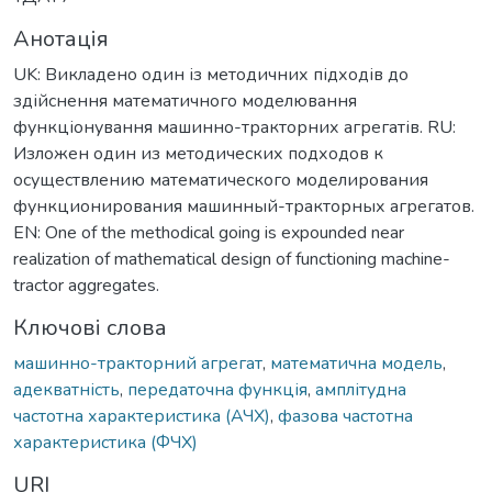
Анотація
UK: Викладено один із методичних підходів до
здійснення математичного моделювання
функціонування машинно-тракторних агрегатів. RU:
Изложен один из методических подходов к
осуществлению математического моделирования
функционирования машинный-тракторных агрегатов.
EN: One of the methodical going is expounded near
realization of mathematical design of functioning machine-
tractor aggregates.
Ключові слова
машинно-тракторний агрегат
,
математична модель
,
адекватність
,
передаточна функція
,
амплітудна
частотна характеристика (АЧХ)
,
фазова частотна
характеристика (ФЧХ)
URI