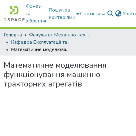
Фонди
Пошук за
та
Статистика
Увій
критеріями
зібрання
Головна
Факультет Механіко-технологічний
Кафедра Експлуатації та технічного сервісу машин
Математичне моделювання функціонування машинно-тракторних агрегатів
Математичне моделювання
функціонування машинно-
тракторних агрегатів