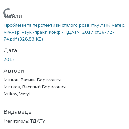
Вантажиться...
Файли
Проблеми та перспективи сталого розвитку АПК матер.
міжнар. наук.-практ. конф - ТДАТУ_2017 ст16-72-
74.pdf
(328.83 KB)
Дата
2017
Автори
Мітков, Василь Борисович
Митков, Василий Борисович
Mitkov, Vasyl
Видавець
Мелітополь: ТДАТУ