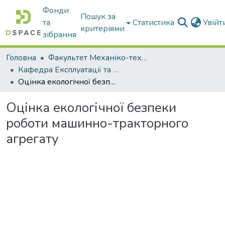
Фонди
Пошук за
та
Статистика
Увій
критеріями
зібрання
Головна
Факультет Механіко-технологічний
Кафедра Експлуатації та технічного сервісу машин
Оцінка екологічної безпеки роботи машинно-тракторного агрегату
Оцінка екологічної безпеки
роботи машинно-тракторного
агрегату