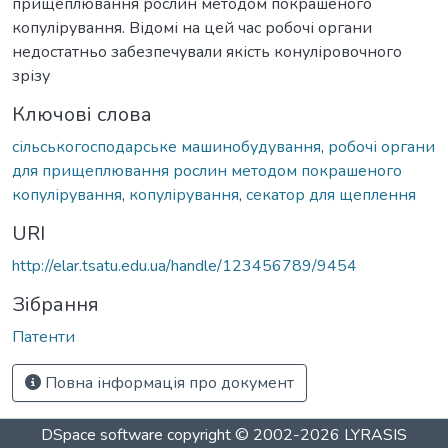
прищеплювання рослин методом покрашеного
копулірування. Відомі на цей час робочі органи
недостатньо забезпечували якість конуліровочного
зрізу
Ключові слова
сільськогосподарське машинобудування
,
робочі органи
для прищеплювання рослин методом покрашеного
копулірування
,
копулірування
,
секатор для щеплення
URI
http://elar.tsatu.edu.ua/handle/123456789/9454
Зібрання
Патенти
Повна інформація про документ
DSpace software
copyright © 2002-2026
LYRASIS