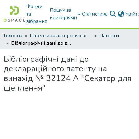
Фонди
Пошук за
та
Статистика
Увій
критеріями
зібрання
Головна
Патенти та авторські свідоцтва
Патенти
Бібліографічні дані до деклараційного патенту на винахід № 32124 А "Секатор для щеплення"
Бібліографічні дані до
деклараційного патенту на
винахід № 32124 А "Секатор для
щеплення"