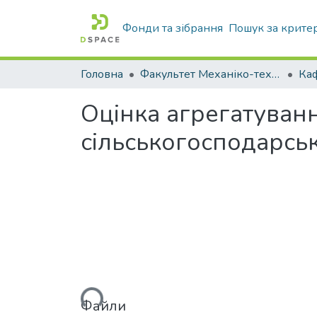
Фонди та зібрання
Пошук за крите
Головна
Факультет Механіко-технологічний
Оцінка агрегатуван
сільськогосподарс
Вантажиться...
Файли