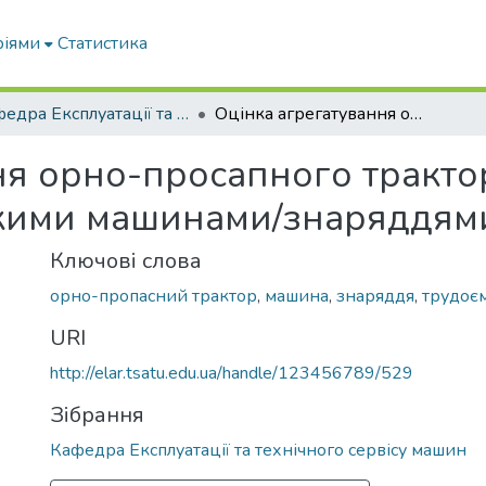
ріями
Статистика
Кафедра Експлуатації та технічного сервісу машин
Оцінка агрегатування орно-просапного трактора із сільськогосподарськими машинами/знаряддями
ня орно-просапного трактор
ькими машинами/знаряддям
Ключові слова
орно-пропасний трактор
,
машина
,
знаряддя
,
трудоєм
URI
http://elar.tsatu.edu.ua/handle/123456789/529
Зібрання
Кафедра Експлуатації та технічного сервісу машин