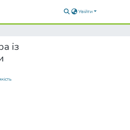
Увійти
а із
и
кість