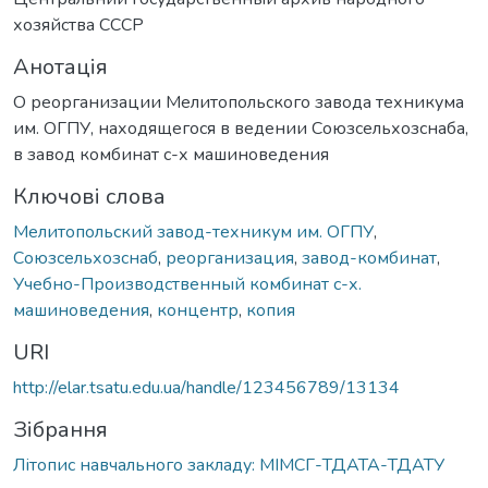
хозяйства СССР
Анотація
О реорганизации Мелитопольского завода техникума
им. ОГПУ, находящегося в ведении Союзсельхозснаба,
в завод комбинат с-х машиноведения
Ключові слова
Мелитопольский завод-техникум им. ОГПУ
,
Союзсельхозснаб
,
реорганизация
,
завод-комбинат
,
Учебно-Производственный комбинат с-х.
машиноведения
,
концентр
,
копия
URI
http://elar.tsatu.edu.ua/handle/123456789/13134
Зібрання
Літопис навчального закладу: МІМСГ-ТДАТА-ТДАТУ