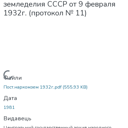
земледелия СССР от 9 февраля
1932г. (протокол № 11)
Вантажиться...
Файли
Пост.наркомзем 1932г..pdf
(555.93 KB)
Дата
1981
Видавець
Центральний государственный архив народного