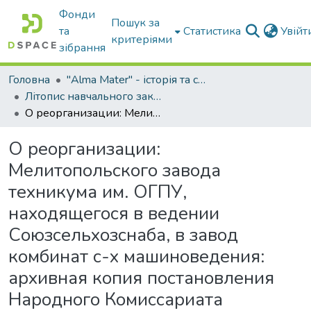
Фонди
Пошук за
та
Статистика
Увій
критеріями
зібрання
Головна
"Alma Mater" - історія та сьогодення Університету
Літопис навчального закладу: МІМСГ-ТДАТА-ТДАТУ
О реорганизации: Мелитопольского завода техникума им. ОГПУ, находящегося в ведении Союзсельхозснаба, в завод комбинат с-х машиноведения: архивная копия постановления Народного Комиссариата земледелия СССР от 9 февраля 1932г. (протокол № 11)
О реорганизации:
Мелитопольского завода
техникума им. ОГПУ,
находящегося в ведении
Союзсельхозснаба, в завод
комбинат с-х машиноведения:
архивная копия постановления
Народного Комиссариата