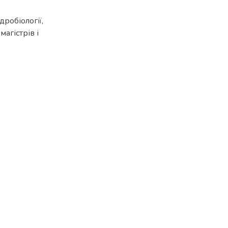
ідробіології,
магістрів і