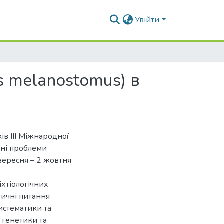
Увійти
s melanostomus) в
ів ІІІ Міжнародної
сні проблеми
 вересня – 2 жовтня
іхтіологічних
тичні питання
систематики та
 генетики та