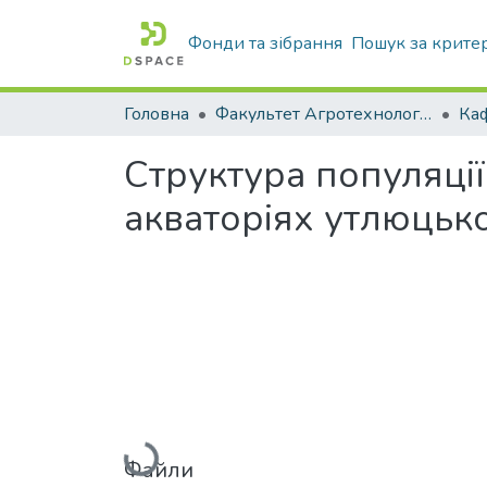
Фонди та зібрання
Пошук за крите
Головна
Факультет Агротехнологій та екології
Структура популяції
акваторіях утлюцьк
Вантажиться...
Файли