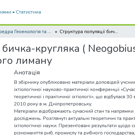
ріями
Статистика
Кафедра Геоекологія та землеустрій
Структура популяції бичка-кругляка ( Neogobius melanostomus) в акваторіях утлюцького лиману
 бичка-кругляка ( Neogobiu
ого лиману
Анотація
В збірнику опубліковано матеріали доповідей учсник
іхтіологічної науково-практичної конференції «Суча
теоретичної і практичної іхтіології», що відбулася 30
2010 року в м. Дніпропетровську.
Матеріали відображають сучасний стан та напрямки 
досліджень. Розглянуті актуальні теоретичні та прак
іхтіологічної науки. Презентовані результати щодо 
різноманіття риб, промислу та рибного господарства,