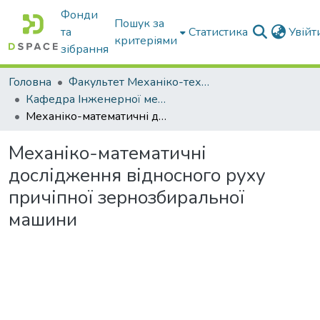
Фонди
Пошук за
та
Статистика
Увій
критеріями
зібрання
Головна
Факультет Механіко-технологічний
Кафедра Інженерної механіки та комп'ютерного проектування
Механіко-математичні дослідження відносного руху причіпної зернозбиральної машини
Механіко-математичні
дослідження відносного руху
причіпної зернозбиральної
машини