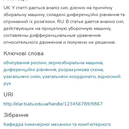
UK: У статті дається аналіз сил, діючих на причіпну
збиральну машину, складені диференційні рівняння та
отриманий їх розв’язок. RU: В статье дается анализ сил,
действующих на прицепную уборочную машину,
составлены дифференциальные уравнения
относительного движения и получено их решение.
Ключові слова
обчісування рослин
,
зернозбиральна машина
,
диференційні рівняння
,
розрахункова схема
,
узагальнені сили
,
узагальнені координати
,
відносний
рух
URI
http://elar.tsatu.edu.ua/handle/123456789/9867
Зібрання
Кафедра Інженерної механіки та комп'ютерного