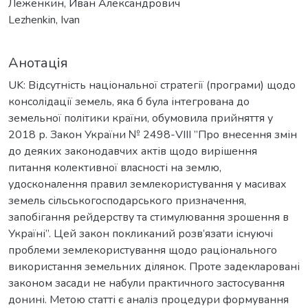
Леженкин, Иван Александрович
Lezhenkin, Ivan
Анотація
UK: Відсутність національної стратегії (програми) щодо
консолідації земель, яка б була інтегрована до
земельної політики країни, обумовила прийняття у
2018 р. Закон України № 2498-VIII ”Про внесення змін
до деяких законодавчих актів щодо вирішення
питання колективної власності на землю,
удосконалення правил землекористування у масивах
земель сільськогосподарського призначення,
запобігання рейдерству та стимулювання зрошення в
Україні”. Цей закон покликаний розв’язати існуючі
проблеми землекористування щодо раціонального
використання земельних ділянок. Проте задекларовані
законом засади не набули практичного застосування
донині. Метою статті є аналіз процедури формування