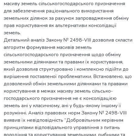
масиву земель сільськогосподарського призначення
для забезпечення раціонального використання
земельних ділянок за рахунок запровадження обміну
прав користування як альтернативи консолідації
земель.
Детальний аналіз Закону № 2498-VIII дозволив скласти
алгоритм формування масивів земель
сільськогосподарського призначення щодо обміну
земельними ділянками та правами їх користування,
який дозволив структуровано і комплексно підійти до
вирішення поставленої проблематики. Встановлено, що
дозволений обмін земельними ділянками та правами
користування в межах масиву земель сільсько-
господарського призначення не є консолідацією
земель ані у класичному, ані у будь-якому іншому її
розумінні. Аналіз правових норм Закону № 2498-VIII
виявив їх невідповідність “Добровільним керівним
принципами відповідального управління з питань
володіння та користування земельними, рибними та