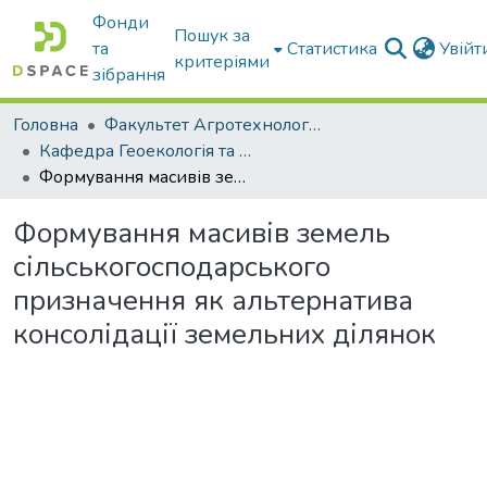
Фонди
Пошук за
та
Статистика
Увій
критеріями
зібрання
Головна
Факультет Агротехнологій та екології
Кафедра Геоекологія та землеустрій
Формування масивів земель сільськогосподарського призначення як альтернатива консолідації земельних ділянок
Формування масивів земель
сільськогосподарського
призначення як альтернатива
консолідації земельних ділянок