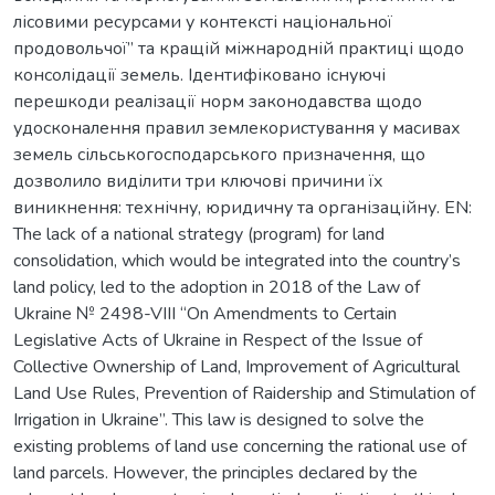
лісовими ресурсами у контексті національної
продовольчої” та кращій міжнародній практиці щодо
консолідації земель. Ідентифіковано існуючі
перешкоди реалізації норм законодавства щодо
удосконалення правил землекористування у масивах
земель сільськогосподарського призначення, що
дозволило виділити три ключові причини їх
виникнення: технічну, юридичну та організаційну. EN:
The lack of a national strategy (program) for land
consolidation, which would be integrated into the country’s
land policy, led to the adoption in 2018 of the Law of
Ukraine № 2498-VIII “On Amendments to Certain
Legislative Acts of Ukraine in Respect of the Issue of
Collective Ownership of Land, Improvement of Agricultural
Land Use Rules, Prevention of Raidership and Stimulation of
Irrigation in Ukraine”. This law is designed to solve the
existing problems of land use concerning the rational use of
land parcels. However, the principles declared by the