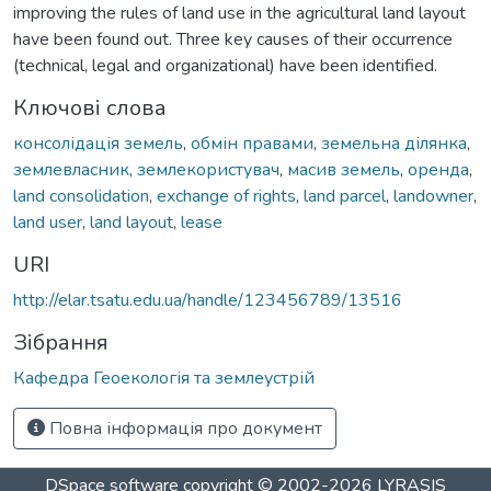
improving the rules of land use in the agricultural land layout
have been found out. Three key causes of their occurrence
(technical, legal and organizational) have been identified.
Ключові слова
консолідація земель
,
обмін правами
,
земельна ділянка
,
землевласник
,
землекористувач
,
масив земель
,
оренда
,
land consolidation
,
exchange of rights
,
land parcel
,
landowner
,
land user
,
land layout
,
lease
URI
http://elar.tsatu.edu.ua/handle/123456789/13516
Зібрання
Кафедра Геоекологія та землеустрій
Повна інформація про документ
DSpace software
copyright © 2002-2026
LYRASIS