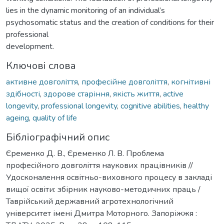
lies in the dynamic monitoring of an individual’s
psychosomatic status and the creation of conditions for their
professional
development.
Ключові слова
активне довголіття
,
професійне довголіття
,
когнітивні
здібності
,
здорове старіння
,
якість життя
,
active
longevity
,
professional longevity
,
cognitive abilities
,
healthy
ageing
,
quality of life
Бібліографічний опис
Єременко Д. В., Єременко Л. В. Проблема
професійного довголіття наукових працівників //
Удосконалення освітньо-виховного процесу в закладі
вищої освіти: збірник науково-методичних праць /
Таврійський державний агротехнологічний
університет імені Дмитра Моторного. Запоріжжя :