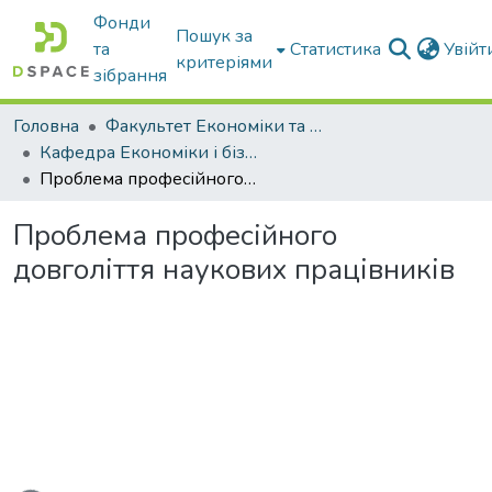
Фонди
Пошук за
та
Статистика
Увій
критеріями
зібрання
Головна
Факультет Економіки та бізнесу
Кафедра Економіки і бізнесу
Проблема професійного довголіття наукових працівників
Проблема професійного
довголіття наукових працівників