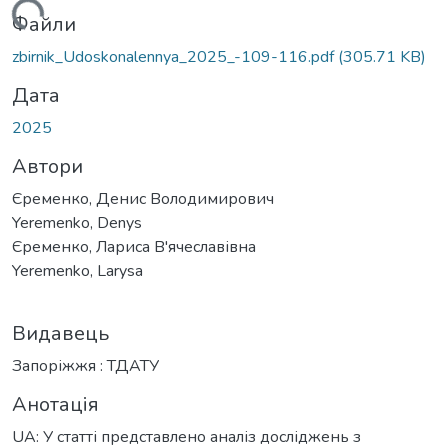
иться...
Файли
zbirnik_Udoskonalennya_2025_-109-116.pdf
(305.71 KB)
Дата
2025
Автори
Єременко, Денис Володимирович
Yeremenko, Denys
Єременко, Лариса В'ячеславівна
Yeremenko, Larysa
Видавець
Запоріжжя : ТДАТУ
Анотація
UA: У статті представлено аналіз досліджень з