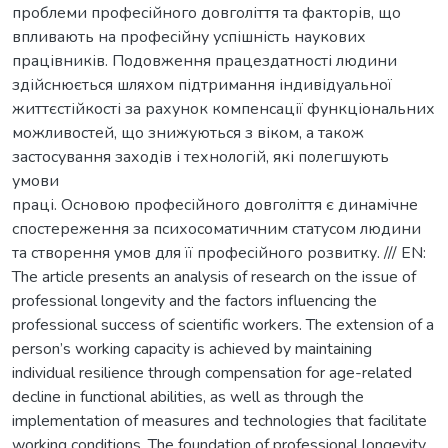
проблеми професійного довголіття та факторів, що
впливають на професійну успішність наукових
працівників. Подовження працездатності людини
здійснюється шляхом підтримання індивідуальної
життєстійкості за рахунок компенсації функціональних
можливостей, що знижуються з віком, а також
застосування заходів і технологій, які полегшують
умови
праці. Основою професійного довголіття є динамічне
спостереження за психосоматичним статусом людини
та створення умов для її професійного розвитку. /// EN:
The article presents an analysis of research on the issue of
professional longevity and the factors influencing the
professional success of scientific workers. The extension of a
person’s working capacity is achieved by maintaining
individual resilience through compensation for age-related
decline in functional abilities, as well as through the
implementation of measures and technologies that facilitate
working conditions. The foundation of professional longevity