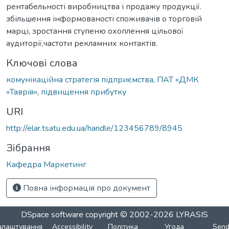
рентабельності виробництва і продажу продукції.
збільшення інформованості споживачів о торговій
марці, зростання ступеню охоплення цільової
аудиторії,частоти рекламних контактів.
Ключові слова
комунікаційна стратегія підприємства
,
ПАТ «ДМК
«Таврія»
,
підвищення прибутку
URI
http://elar.tsatu.edu.ua/handle/123456789/8945
Зібрання
Кафедра Маркетинг
Повна інформація про документ
DSpace software
copyright © 2002-2026
LYRASIS
алаштування
Accessibility
Політика
Угода
Sen