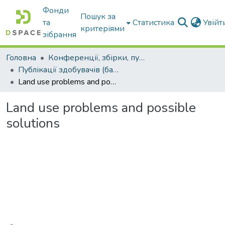
Фонди
Пошук за
та
Статистика
Увій
критеріями
зібрання
Головна
Конференції, збірки, публікації молодих вчених і здобувачів : магістрів, бакалаврів, аспірантів.
Публікації здобувачів (бакалаврів. магістрів, аспірантів)
Land use problems and possible solutions
Land use problems and possible
solutions