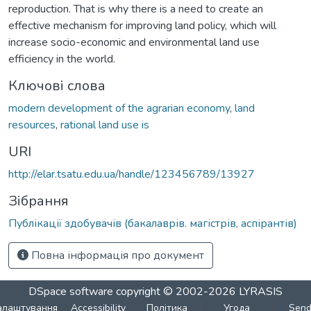
reproduction. That is why there is a need to create an
effective mechanism for improving land policy, which will
increase socio-economic and environmental land use
efficiency in the world.
Ключові слова
modern development of the agrarian economy
,
land
resources
,
rational land use is
URI
http://elar.tsatu.edu.ua/handle/123456789/13927
Зібрання
Публікації здобувачів (бакалаврів. магістрів, аспірантів)
Повна інформація про документ
DSpace software
copyright © 2002-2026
LYRASIS
алаштування
Accessibility
Політика
Угода
Sen