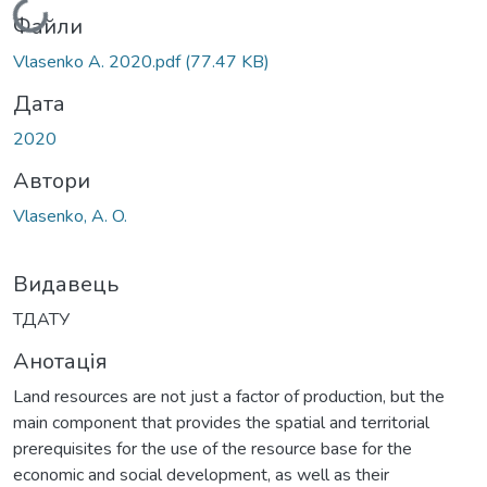
Вантажиться...
Файли
Vlasenko A. 2020.pdf
(77.47 KB)
Дата
2020
Автори
Vlasenko, A. O.
Видавець
ТДАТУ
Анотація
Land resources are not just a factor of production, but the
main component that provides the spatial and territorial
prerequisites for the use of the resource base for the
economic and social development, as well as their