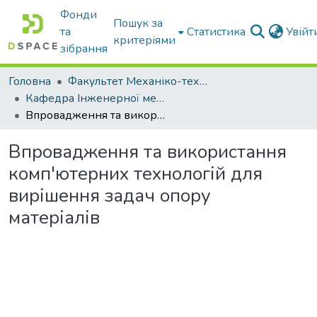
Фонди
Пошук за
та
Статистика
Увій
критеріями
зібрання
Головна
Факультет Механіко-технологічний
Кафедра Інженерної механіки та комп'ютерного проектування
Впровадження та використання комп'ютерних технологій для вирішення задач опору матеріалів
Впровадження та використання
комп'ютерних технологій для
вирішення задач опору
матеріалів