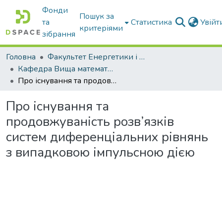
Фонди
Пошук за
та
Статистика
Увій
критеріями
зібрання
Головна
Факультет Енергетики і комп'ютерних технологій
Кафедра Вища математика та фізика
Про існування та продовжуваність розв’язків систем диференціальних рівнянь з випадковою імпульсною дією
Про існування та
продовжуваність розв’язків
систем диференціальних рівнянь
з випадковою імпульсною дією