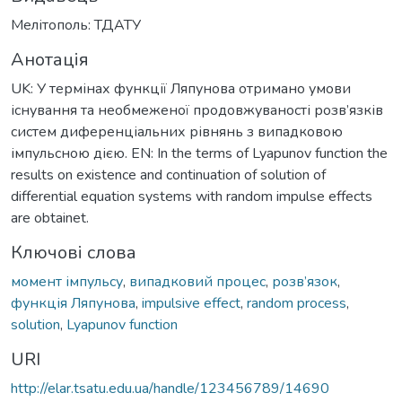
Мелітополь: ТДАТУ
Анотація
UK: У термінах функції Ляпунова отримано умови
існування та необмеженої продовжуваності розв’язків
систем диференціальних рівнянь з випадковою
імпульсною дією. EN: In the terms of Lyapunov function the
results on existence and continuation of solution of
differential equation systems with random impulse effects
are obtainet.
Ключові слова
момент імпульсу
,
випадковий процес
,
розв’язок
,
функція Ляпунова
,
impulsive effect
,
random process
,
solution
,
Lyapunov function
URI
http://elar.tsatu.edu.ua/handle/123456789/14690