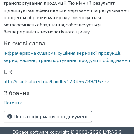
транспортування продукції. Технічний результат:
підвищується ефективність керування та регулювання
процесом обробки матеріалу, зменшується
металоємність обладнання, забезпечується
безперервність технологічного циклу.
Ключові слова
інфрачервона сушарка
,
сушіння зернової продукції
,
зерно
,
насіння
,
транспортування продукції
,
обладнання
URI
http://elar.tsatu.edu.ua/handle/123456789/15732
Зібрання
Патенти
Повна інформація про документ
DSpace software
copyright © 2002-2026
LYRASIS