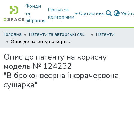
Фонди
Пошук за
та
Статистика
Увій
критеріями
зібрання
Головна
Патенти та авторські свідоцтва
Патенти
Опис до патенту на корисну модель № 124232 "Віброконвеєрна інфрачервона сушарка"
Опис до патенту на корисну
модель № 124232
"Віброконвеєрна інфрачервона
сушарка"