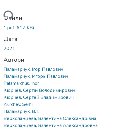
ься...
Файли
1.pdf
(617 KB)
Дата
2021
Автори
Паламарчук, Ігор Павлович
Паламарчук, Игорь Павлович
Palamarchuk, Ihor
Кюрчев, Сергій Володимирович
Кюрчев, Сергей Владимирович
Kiurchev, Serhii
Паламарчук, В. І.
Верхоланцева, Валентина Олександрівна
Верхоланцева, Валентина Александровна