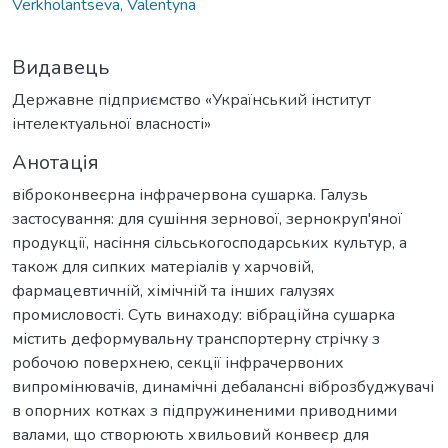
Verkholantseva, Valentyna
Видавець
Державне підприємство «Український інститут
інтелектуальної власності»
Анотація
віброконвеєрна інфрачервона сушарка. Галузь
застосування: для сушіння зернової, зернокруп'яної
продукції, насіння сільськогосподарських культур, а
також для сипких матеріалів у харчовій,
фармацевтичній, хімічній та інших галузях
промисловості. Суть винаходу: вібраційна сушарка
містить деформувальну транспортерну стрічку з
робочою поверхнею, секції інфрачервоних
випромінювачів, динамічні дебалансні віброзбуджувачі
в опорних котках з підпружиненими приводними
валами, що створюють хвильовий конвеєр для