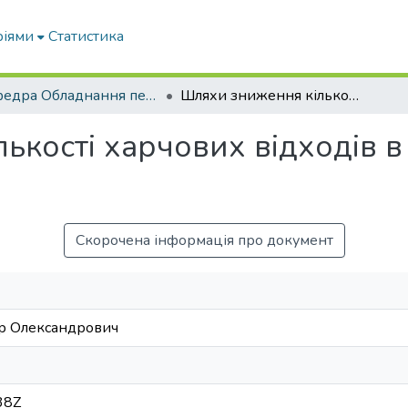
ріями
Статистика
кафедра Обладнання переробних і харчових виробництв ім. професора Ф.Ю. Ялпачика
Шляхи зниження кількості харчових відходів в межах реалізації угоди «EGD»
кості харчових відходів в 
Скорочена інформація про документ
др Олександрович
38Z