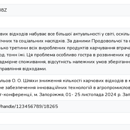
38Z
их відходів набуває все більшої актуальності у світі, оскі
ічних та соціальних наслідків. За даними Продовольчої та 
ько третини всіх вироблених продуктів харчування втрача
рд. тонн їжі. Ця проблема особливо гостра в розвинених к
 надмірне споживання, відсутність належних умов зберіган
управління відходами.
вальов О. О. Шляхи зниження кількості харчових відходів в 
не забезпечення інноваційних технологій в агропромислово
ет-конференції, м. Запоріжжя, 01- 25 листопада 2024 р. За
u.ua/handle/123456789/18265