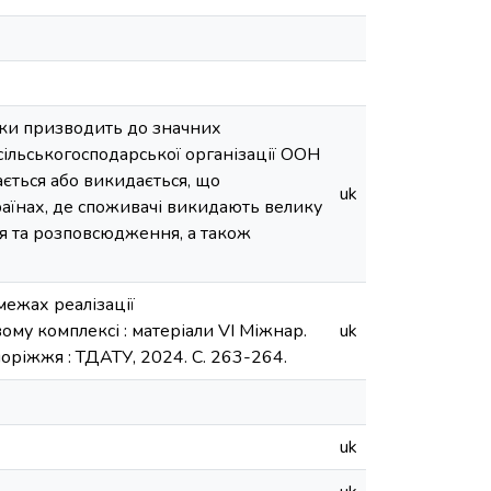
льки призводить до значних
сільськогосподарської організації ООН
ється або викидається, що
uk
раїнах, де споживачі викидають велику
ня та розповсюдження, а також
межах реалізації
му комплексі : матеріали VІ Міжнар.
uk
поріжжя : ТДАТУ, 2024. С. 263-264.
uk