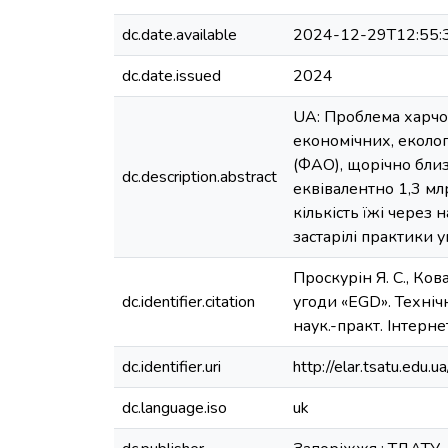
dc.date.available
2024-12-29T12:55:
dc.date.issued
2024
UA: Проблема харчов
економічних, еколог
(ФАО), щорічно близ
dc.description.abstract
еквівалентно 1,3 мл
кількість їжі через
застарілі практики 
Проскурін Я. С., Ко
dc.identifier.citation
угоди «EGD». Техніч
наук.-практ. Інтерн
dc.identifier.uri
http://elar.tsatu.ed
dc.language.iso
uk