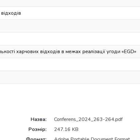
відходів
кості харчових відходів в межах реалізації угоди «EGD»
Назва:
Conferens_2024_263-264.pdf
Розмір:
247.16 KB
Формат:
Adobe Portable Document Format