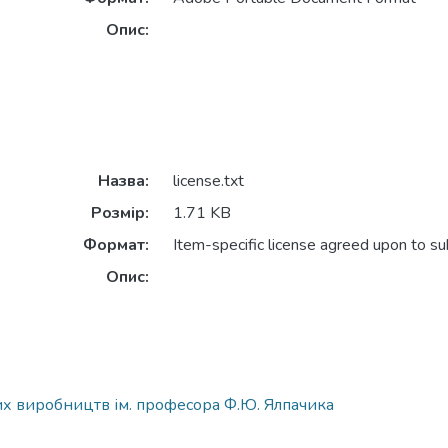
Опис:
Назва:
license.txt
Розмір:
1.71 KB
Формат:
Item-specific license agreed upon to s
Опис:
х виробництв ім. професора Ф.Ю. Ялпачика