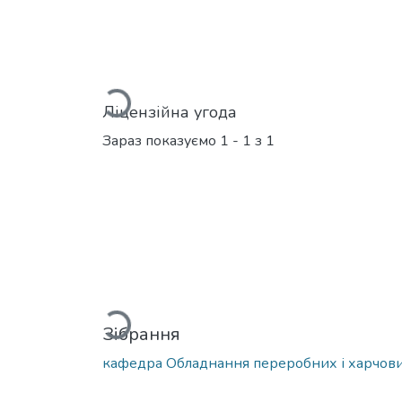
Вантажиться...
Ліцензійна угода
Зараз показуємо
1 - 1 з 1
Вантажиться...
Зібрання
кафедра Обладнання переробних і харчови