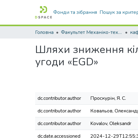
Фонди та зібрання
Пошук за крите
Головна
Факультет Механіко-технологічний
Шляхи зниження кіль
угоди «EGD»
dc.contributor.author
Проскурін, Я. С.
dc.contributor.author
Ковальов, Олексан
dc.contributor.author
Kovalov, Oleksandr
dc.date.accessioned
2024-12-29T12:55: