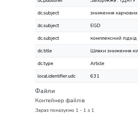
dc.publisher
Запоріжжя : ТДАТУ
dc.subject
зниження харчових 
dc.subject
EGD
dc.subject
комплексний підхід
dc.title
Шляхи зниження кіль
dc.type
Article
local.identifier.udc
631
Файли
Контейнер файлів
Зараз показуємо
1 - 1 з 1