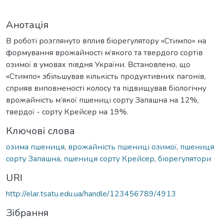
Анотація
В роботі розглянуто вплив біорегулятору «Стимпо» на
формування врожайності м’якого та твердого сортів
озимої в умовах півдня України. Встановлено, що
«Стимпо» збільшував кількість продуктивних пагонів,
сприяв виповненості колосу та підвищував біологічну
врожайність м’якої пшениці сорту Запашна на 12%,
твердої - сорту Крейсер на 19%.
Ключові слова
озима пшениця
,
врожайність пшениці озимої
,
пшениця
сорту Запашна
,
пшениця сорту Крейсер
,
біорегулятори
URI
http://elar.tsatu.edu.ua/handle/123456789/4913
Зібрання