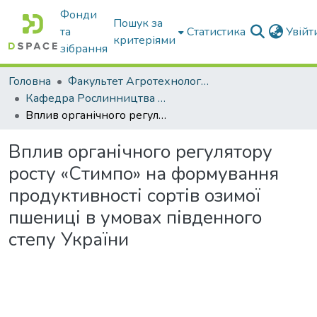
Фонди
Пошук за
та
Статистика
Увій
критеріями
зібрання
Головна
Факультет Агротехнологій та екології
Кафедра Рослинництва та садівництва ім. професора В.В. Калитки
Вплив органічного регулятору росту «Стимпо» на формування продуктивності сортів озимої пшениці в умовах південного степу України
Вплив органічного регулятору
росту «Стимпо» на формування
продуктивності сортів озимої
пшениці в умовах південного
степу України