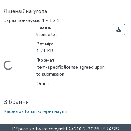
Ліцензійна угода
Зараз показуємо
1 - 1 з 1
Назва:
license.txt
Розмір:
1.71 KB
Формат:
Вантажиться...
Item-specific license agreed upon
to submission
Опис:
Зібрання
Кафедра Комп'ютерні науки
DSpace software
copyright © 2002-2026
LYRASIS