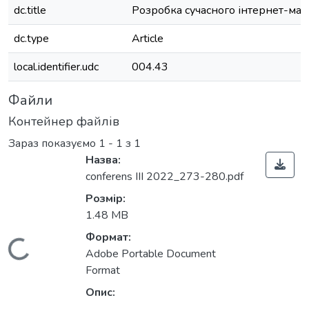
dc.title
Розробка сучасного інтернет-маг
dc.type
Article
local.identifier.udc
004.43
Файли
Контейнер файлів
Зараз показуємо
1 - 1 з 1
Назва:
conferens III 2022_273-280.pdf
Розмір:
1.48 MB
Формат:
Вантажиться...
Adobe Portable Document
Format
Опис: