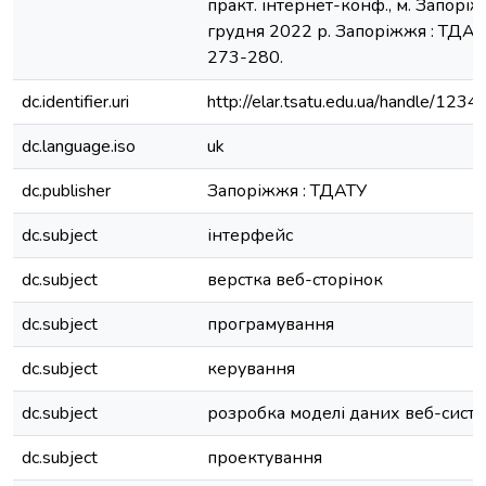
практ. інтернет-конф., м. Запорі
грудня 2022 р. Запоріжжя : ТДАТУ
273-280.
dc.identifier.uri
http://elar.tsatu.edu.ua/handle/12
dc.language.iso
uk
dc.publisher
Запоріжжя : ТДАТУ
dc.subject
інтерфейс
dc.subject
верстка веб-сторінок
dc.subject
програмування
dc.subject
керування
dc.subject
розробка моделі даних веб-сист
dc.subject
проектування