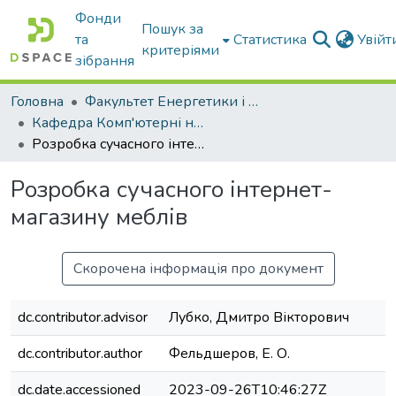
Фонди
Пошук за
та
Статистика
Увій
критеріями
зібрання
Головна
Факультет Енергетики і комп'ютерних технологій
Кафедра Комп'ютерні науки
Розробка сучасного інтернет-магазину меблів
Розробка сучасного інтернет-
магазину меблів
Скорочена інформація про документ
dc.contributor.advisor
Лубко, Дмитро Вікторович
dc.contributor.author
Фельдшеров, Е. О.
dc.date.accessioned
2023-09-26T10:46:27Z