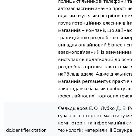
полиць стільникові телефони та
автозапчастини значно простіше, 
одяг чи взуття, які потрібно прим
група потенційних власників Інт
магазинів – компанії, що займают
традиційною роздрібною комерц
випадку онлайновий бізнес тісно
взаємопов'язаний із звичайними
виступає як додатковий до осно
роздрібна торгівля. Така схема, ма
найбільш вдала. Адже діяльність 
магазинів регламентує практично
законодавча база, як і роботу зв
(офф-лайнових) торгових точок.
Фельдшеров Е. О., Лубко Д. В. Ро
сучасного інтернет-магазину мебл
комп’ютерні та інформаційні сист
dc.identifier.citation
технології : матеріали ІІІ Всеукраї