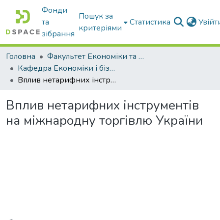
Фонди
Пошук за
та
Статистика
Увій
критеріями
зібрання
Головна
Факультет Економіки та бізнесу
Кафедра Економіки і бізнесу
Вплив нетарифних інструментів на міжнародну торгівлю України
Вплив нетарифних інструментів
на міжнародну торгівлю України