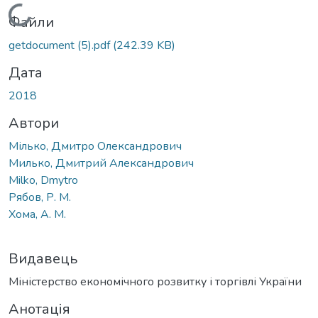
Вантажиться...
Файли
getdocument (5).pdf
(242.39 KB)
Дата
2018
Автори
Мілько, Дмитро Олександрович
Милько, Дмитрий Александрович
Milko, Dmytro
Рябов, Р. М.
Хома, А. М.
Видавець
Міністерство економічного розвитку і торгівлі України
Анотація