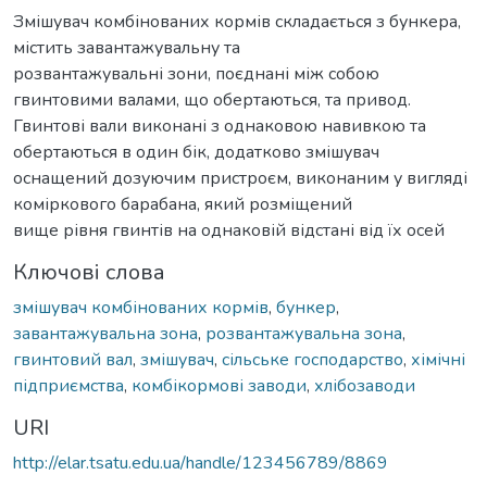
Змішувач комбінованих кормів складається з бункера,
містить завантажувальну та
розвантажувальні зони, поєднані між собою
гвинтовими валами, що обертаються, та привод.
Гвинтові вали виконані з однаковою навивкою та
обертаються в один бік, додатково змішувач
оснащений дозуючим пристроєм, виконаним у вигляді
коміркового барабана, який розміщений
вище рівня гвинтів на однаковій відстані від їх осей
Ключові слова
змішувач комбінованих кормів
,
бункер
,
завантажувальна зона
,
розвантажувальна зона
,
гвинтовий вал
,
змішувач
,
сільське господарство
,
хімічні
підприємства
,
комбікормові заводи
,
хлібозаводи
URI
http://elar.tsatu.edu.ua/handle/123456789/8869