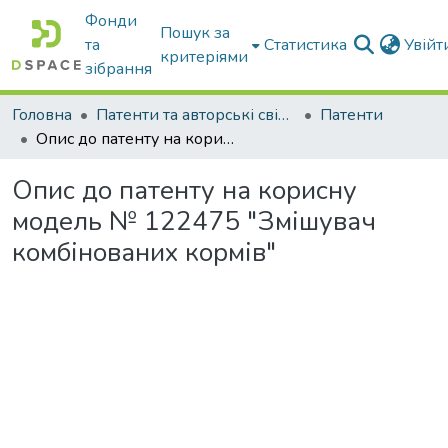
Фонди
Пошук за
та
Статистика
Увій
критеріями
зібрання
Головна
Патенти та авторські свідоцтва
Патенти
Опис до патенту на корисну модель № 122475 "Змішувач комбінованих кормів"
Опис до патенту на корисну
модель № 122475 "Змішувач
комбінованих кормів"