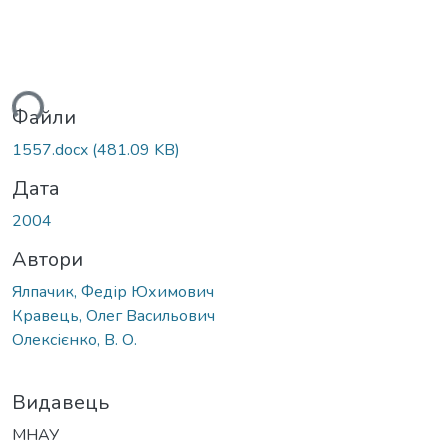
ться...
Файли
1557.docx
(481.09 KB)
Дата
2004
Автори
Ялпачик, Федір Юхимович
Кравець, Олег Васильович
Олексієнко, В. О.
Видавець
МНАУ