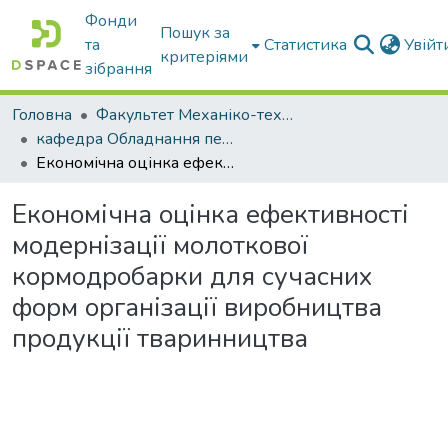
Фонди
Пошук за
та
Статистика
Увій
критеріями
зібрання
Головна
Факультет Механіко-технологічний
кафедра Обладнання переробних і харчових виробництв ім. професора Ф.Ю. Ялпачика
Економічна оцінка ефективності модернізації молоткової кормодробарки для сучасних форм організації виробництва продукції тваринництва
Економічна оцінка ефективності
модернізації молоткової
кормодробарки для сучасних
форм організації виробництва
продукції тваринництва