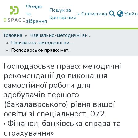
Фонди
Пошук за
та
Статистика
Увій
критеріями
зібрання
Головна
Навчально-методичні видання
Навчально-методичні видання
Господарське право: методичні рекомендації до виконання самостійної роботи для здобувачів першого (бакалаврського) рівня вищої освіти зі спеціальності 072 «Фінанси‚ банківська справа та страхування»
Господарське право: методичні
рекомендації до виконання
самостійної роботи для
здобувачів першого
(бакалаврського) рівня вищої
освіти зі спеціальності 072
«Фінанси‚ банківська справа та
страхування»