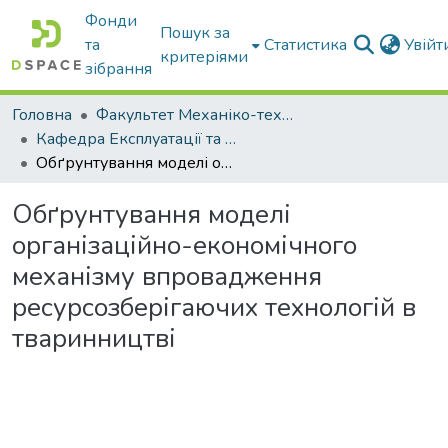
Фонди
Пошук за
та
Статистика
Увій
критеріями
зібрання
Головна
Факультет Механіко-технологічний
Кафедра Експлуатації та технічного сервісу машин
Обґрунтування моделі організаційно-економічного механізму впровадження ресурсозберігаючих технологій в тваринництві
Обґрунтування моделі
організаційно-економічного
механізму впровадження
ресурсозберігаючих технологій в
тваринництві