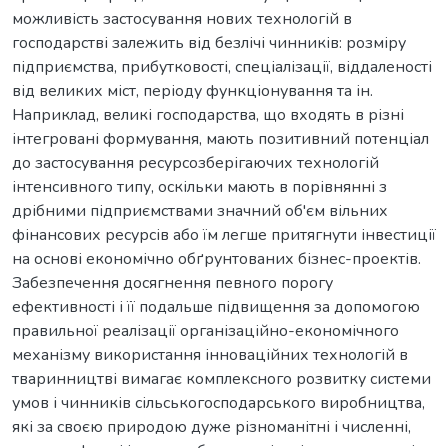
можливість застосування нових технологій в
господарстві залежить від безлічі чинників: розміру
підприємства, прибутковості, спеціалізації, віддаленості
від великих міст, періоду функціонування та ін.
Наприклад, великі господарства, що входять в різні
інтегровані формування, мають позитивний потенціал
до застосування ресурсозберігаючих технологій
інтенсивного типу, оскільки мають в порівнянні з
дрібними підприємствами значний об'єм вільних
фінансових ресурсів або їм легше притягнути інвестиції
на основі економічно обґрунтованих бізнес-проектів.
Забезпечення досягнення певного порогу
ефективності і її подальше підвищення за допомогою
правильної реалізації організаційно-економічного
механізму використання інноваційних технологій в
тваринництві вимагає комплексного розвитку системи
умов і чинників сільськогосподарського виробництва,
які за своєю природою дуже різноманітні і численні,