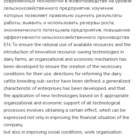
современных технологий в животноводстве на уровне
сельскохозяйственного предприятия, изучение
которых позволяет правильно оценить результаты
работы, выявить и использовать резервы роста,
экономического потенциала предприятия, повышение
эффективности сельскохозяйственного производства.
EN: To ensure the rational use of available resources and the
introduction of innovative resource-saving technologies in
dairy farms, an organizational and economic mechanism has
been developed to ensure the creation of the necessary
conditions for their use, directions for reforming the dairy
cattle breeding sub-sector have been defined, a generalized
characteristic of enterprises has been developed, and that
the application of new technologies based on E appropriate
organizational and economic support of all technological
processes involves obtaining a certain effect, which can be
expressed not only in improving the financial situation of the
company,
but also in improving social conditions, work organization,