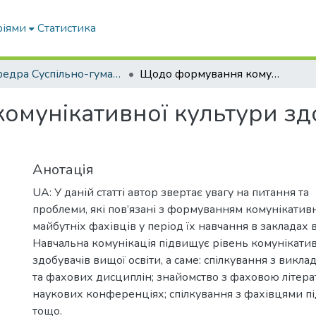
ріями
Статистика
кафедра Суспільно-гуманітарні науки
Щодо формування комунікативної культури здобувачів вищої освіти
мунікативної культури зд
Анотація
UA: У даній статті автор звертає увагу на питання та
проблеми, які пов’язані з формуванням комунікатив
майбутніх фахівців у період їх навчання в закладах в
Навчальна комунікація підвищує рівень комунікатив
здобувачів вищої освіти, а саме: спілкування з викл
та фахових дисциплін; знайомство з фаховою літерат
наукових конференціях; спілкування з фахівцями пі
тощо.