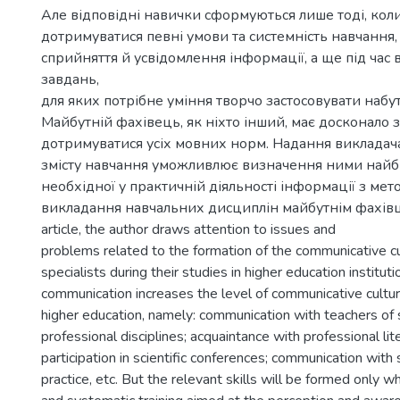
Але відповідні навички сформуються лише тоді, кол
дотримуватися певні умови та системність навчання
сприйняття й усвідомлення інформації, а ще під час
завдань,
для яких потрібне уміння творчо застосовувати набут
Майбутній фахівець, як ніхто інший, має досконало з
дотримуватися усіх мовних норм. Надання викладач
змісту навчання уможливлює визначення ними найбі
необхідної у практичній діяльності інформації з мет
викладання навчальних дисциплін майбутнім фахівцям
article, the author draws attention to issues and
problems related to the formation of the communicative cu
specialists during their studies in higher education institut
communication increases the level of communicative cultur
higher education, namely: communication with teachers of 
professional disciplines; acquaintance with professional lit
participation in scientific conferences; communication with 
practice, etc. But the relevant skills will be formed only w