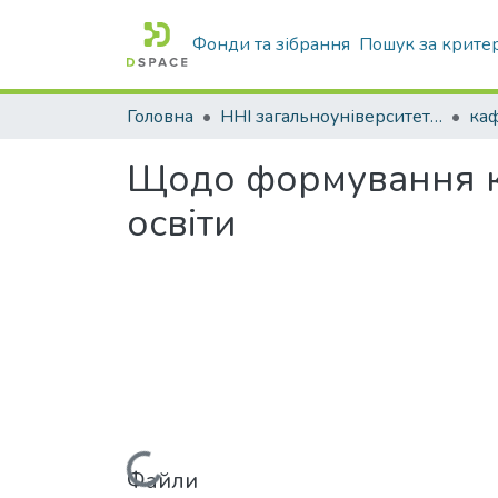
Фонди та зібрання
Пошук за крите
Головна
ННІ загальноуніверситетської підготовки
Щодо формування ко
освіти
Файли