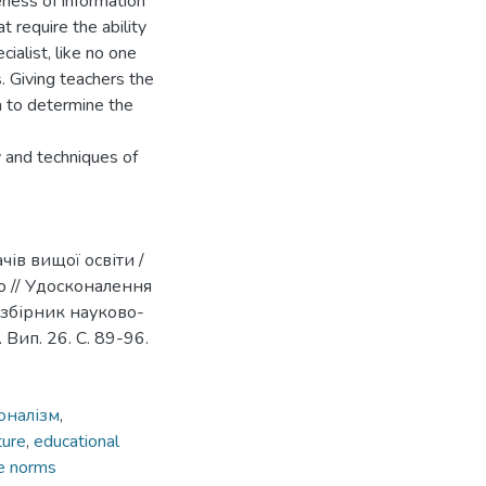
ness of information
 require the ability
ialist, like no one
. Giving teachers the
 to determine the
 and techniques of
ів вищої освіти /
нко // Удосконалення
 збірник науково-
Вип. 26. С. 89-96.
оналізм
,
ture
,
educational
e norms