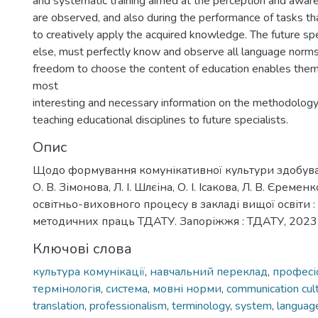
and systematic training aimed at the perception and aware
are observed, and also during the performance of tasks that
to creatively apply the acquired knowledge. The future spec
else, must perfectly know and observe all language norms
freedom to choose the content of education enables them
most
interesting and necessary information on the methodology
teaching educational disciplines to future specialists.
Опис
Щодо формування комунікативної культури здобувач
О. В. Зімонова, Л. І. Шлєіна, О. І. Ісакова, Л. В. Єреме
освітньо-виховного процесу в закладі вищої освіти :
методичних праць ТДАТУ. Запоріжжя : ТДАТУ, 2023. 
Ключові слова
культура комунікації
,
навчальний переклад
,
професі
термінологія
,
система
,
мовні норми
,
communication cul
translation
,
professionalism
,
terminology
,
system
,
languag