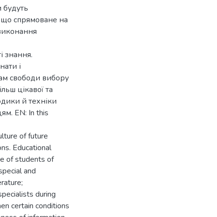
и будуть
, що спрямоване на
 виконання
і знання.
нати і
ам свободи вибору
льш цікавої та
одики й техніки
. EN: In this
lture of future
ions. Educational
e of students of
special and
erature;
specialists during
hen certain conditions