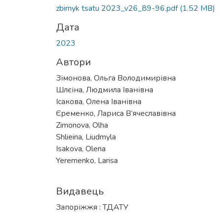
Вантажиться...
zbirnyk tsatu 2023_v26_89-96.pdf
(1.52 MB)
Дата
2023
Автори
Зімонова, Ольга Володимирівна
Шлєіна, Людмила Іванівна
Ісакова, Олена Іванівна
Єременко, Лариса В’ячеславівна
Zimonova, Olha
Shlieina, Liudmyla
Isakova, Olena
Yeremenko, Larisa
Видавець
Запоріжжя : ТДАТУ