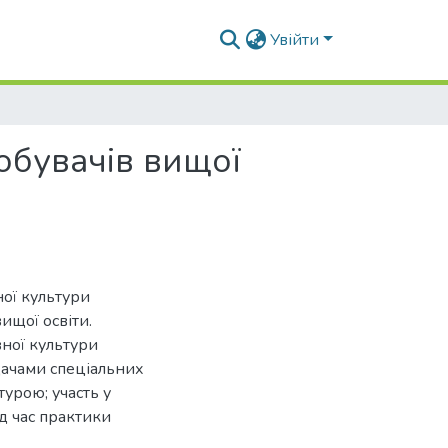
Увійти
обувачів вищої
ної культури
ищої освіти.
ної культури
адачами спеціальних
урою; участь у
д час практики