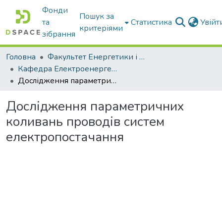
Фонди
Пошук за
та
Статистика
Увій
критеріями
зібрання
Головна
Факультет Енергетики і комп'ютерних технологій
Кафедра Електроенергетики і електротехнологій
Дослідження параметричних коливань проводів систем електропостачання
Дослідження параметричних
коливань проводів систем
електропостачання