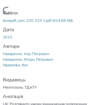
Вантажиться...
Файли
ilovepdf_com-220-225 1.pdf
(424.68 KB)
Дата
2015
Автори
Назаренко, Ігор Петрович
Назаренко, Игорь Петрович
Nazarenko, Ihor
Видавець
Мелітополь: ТДАТУ
Анотація
UK: Розглянуто умови виникнення поперечних