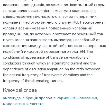
коливань провідників, по яким протікає змінний струм
та встановлена залежність амплітуди коливань від
співвідношення між частотою власних поперечних
коливань і частотою змінного струму. RU: Рассмотрены
условия возникновения поперечных колебаний
проводников, по которым протекает переменный ток
и установлена зависимость амплитуды колебаний от
соотношения между частотой собственных поперечных
колебаний и частотой переменного тока. EN: The
conditions of appearance of transverse vibrations of
conductors through which an alternating current and the
dependence of oscillation amplitude on the ratio between
the natural frequency of transverse vibrations and the
frequency of the alternating current.
Ключові слова
амплітуда
,
вібрація проводів
,
гармоніка
,
коливання
,
моделювання
,
частота