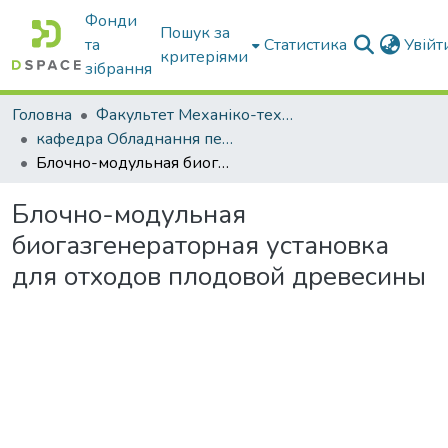
Фонди
Пошук за
та
Статистика
Увій
критеріями
зібрання
Головна
Факультет Механіко-технологічний
кафедра Обладнання переробних і харчових виробництв ім. професора Ф.Ю. Ялпачика
Блочно-модульная биогазгенераторная установка для отходов плодовой древесины
Блочно-модульная
биогазгенераторная установка
для отходов плодовой древесины