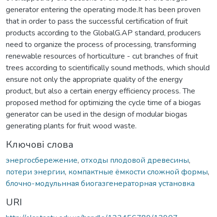
generator entering the operating mode.It has been proven
that in order to pass the successful certification of fruit
products according to the GlobalG.AP standard, producers
need to organize the process of processing, transforming
renewable resources of horticulture - cut branches of fruit
trees according to scientifically sound methods, which should
ensure not only the appropriate quality of the energy
product, but also a certain energy efficiency process. The
proposed method for optimizing the cycle time of a biogas
generator can be used in the design of modular biogas
generating plants for fruit wood waste.
Ключові слова
энергосбережение
,
отходы плодовой древесины
,
потери энергии
,
компактные ёмкости сложной формы
,
блочно-модульнная биогазгенераторная установка
URI