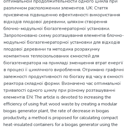
оптимальной продолжительности одного цикла при
различном расположении элементов. UK: Стаття
присвячена підвищенню ефективності використання
відходів плодової деревини, шляхом створення
блочно-модульної біогазгенераторної установки.
Запропоновано схему розташування елементів блочно-
модульної біогазгенераторної установки для відходів
плодової деревини та методика розрахунку
компактних теплоізольованих ємностей для
біогазгенератора на прикладі зменшення втрат енергії
в процесі її циклічного вироблення. Отримано графічні
залежності продуктивності по біогазу від часу в ємності
реактора складної форми. Визначено час оптимальної
тривалості одного циклу при різному розташуванні
елементів EN: The article is devoted to increasing the
efficiency of using fruit wood waste by creating a modular
biogas generator plant, the rate of decrease in biogas
productivity, a method is proposed for calculating compact
heat-insulated containers for a biogas generator using the